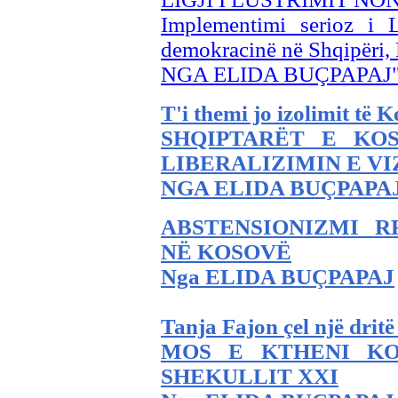
Implementimi serioz i L
demokracinë në Shqipëri
NGA ELIDA BUÇPAPAJ
T'i themi jo izolimit të 
SHQIPTARËT E KO
LIBERALIZIMIN E V
NGA ELIDA BUÇPAPA
ABSTENSIONIZMI 
NË KOSOVË
Nga ELIDA BUÇPAPAJ
Tanja Fajon çel një drit
MOS E KTHENI KO
SHEKULLIT XXI