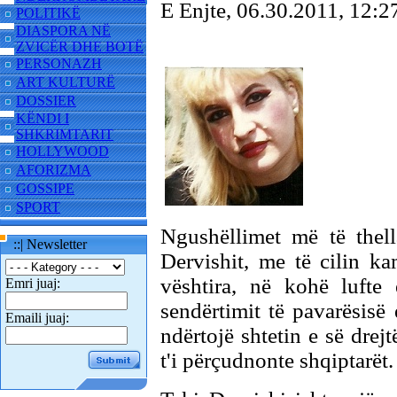
E Enjte, 06.30.2011, 12
POLITIKË
DIASPORA NË
ZVICËR DHE BOTË
PERSONAZH
ART KULTURË
DOSSIER
KËNDI I
SHKRIMTARIT
HOLLYWOOD
AFORIZMA
GOSSIPE
SPORT
Ngushëllimet më të thell
::| Newsletter
Dervishit, me të cilin k
vështira, në kohë lufte 
Emri juaj:
sendërtimit të pavarësisë
Emaili juaj:
ndërtojë shtetin e së drej
t'i përçudnonte shqiptarët.