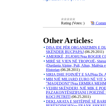
Rating (Votes: )
Commen
Other Articles:
DISA IDE PËR ORGANIZIMIN E D
SKËNDER BUÇPAPAJ
(06.29.2011)
AMERIKË, ZGJOHUNga ROGER COH
MIRË SE VJEN NË TROPOJË- Shënime p
(Dardania Alpine, Pult, Altun, Malësi
Historian
(06.28.2011)
SIRIA DHE FQINJËT E SAJNga Dr.
MBI NJË MILIARD EURO NË VIT
"MAQEDONI"!Nga ERMIRA MEHME
VEHBI SKËNDERI, NJË MIK E POE
PAZAKONTËSIZIFIANI I POEZISË 
KOÇI PETRITI
(06.25.2011)
DEKLARATA E SHTËPISË SË BAR
PERËNDIMORNga FRANK SHKRE