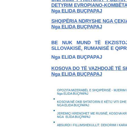
DETYRIM EVROPIANO-KOMBËT
Nga ELIDA BUÇPAPAJ
SHQIPËRIA NDRYSHE NGA ÇEKI
Nga ELIDA BUÇPAPAJ
BE NUK MUND TË EKZISTOJ
SLLOVAKISË, RUMANISË E QIPR
Nga ELIDA BUÇPAPAJ
KOSOVA DO TË VAZHDOJË TË S
Nga ELIDA BUÇPAPAJ
OPOZITA MIZERABËL E SHQIPËRISË - MJERIM
Nga ELIDA BUÇPAPAJ
KOSOVA NË OKB SHTATORIN E KËTIJ VITI DHE 
NGA ELIDA BUÇPAPAJ
J
EREMIÇI KRENOHET ME RUSINË, KOSOVA KR
NGA ELIDA BUÇPAPAJ
ABSURDI I FILLIMSHEKULLIT: DEKORIMI I KAR