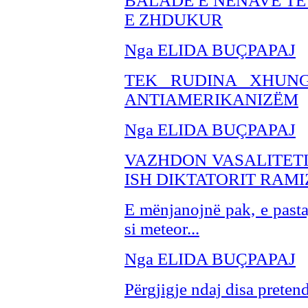
BALADË E NËNAVE TË
E ZHDUKUR
Nga ELIDA BU
ÇPAPAJ
TEK RUDINA XHUNG
ANTIAMERIKANIZËM
Nga ELIDA BUÇPAPAJ
VAZHDON VASALITETI
ISH DIKTATORIT RAMI
E mënjanojnë pak, e pastaj
si meteor...
Nga ELIDA BUÇPAPAJ
Përgjigje ndaj disa preten