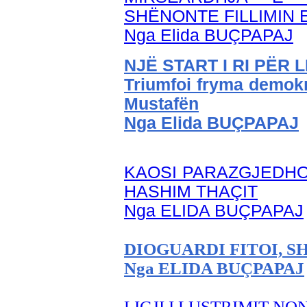
SHËNONTE FILLIMIN 
Nga Elida BUÇPAPAJ
NJË START I RI PËR 
Triumfoi fryma demokr
Mustafën
Nga Elida BUÇPAPAJ
KAOSI PARAZGJEDHOR
HASHIM THAÇIT
Nga ELIDA BUÇPAPAJ
DIOGUARDI FITOI, 
Nga ELIDA BUÇPAPAJ
LIGJI I LUSTRIMIT N