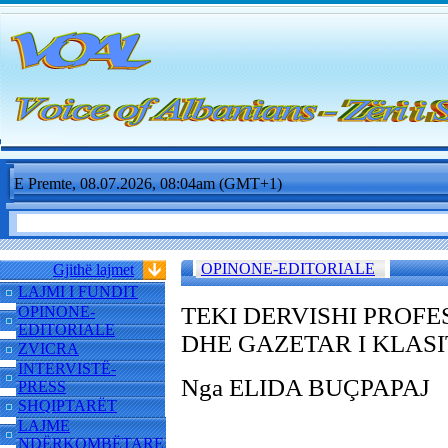
E Premte, 08.07.2026, 08:04am (GMT+1)
OPINONE-EDITORIALE
Gjithë lajmet
LAJMI I FUNDIT
TEKI DERVISHI PROF
OPINONE-
EDITORIALE
DHE GAZETAR I KLASI
ZVICRA
INTERVISTË-
Nga ELIDA BU
ÇPAPAJ
PRESS
SHQIPTARËT
LAJME
NDËRKOMBËTARE