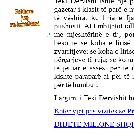
Teki Dervishi ishte një p
gazetar i klasit të parë e 
të vëshira, ku liria e f
pushtetit. Ai i mbijetoi tal
me mjeshtërinë e tij, po
besonte se koha e lirisë
zvarritjeve; se koha e liri
përçarjeve të reja; se koha
të jetuar e assesi për të
kishte paraparë ai për të
për të humbur.
Largimi i Teki Dervishit h
Katër vjet pas vizitës së P
DHJETË MILIONË SHQ