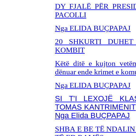
DY FJALË PËR PRESI
PACOLLI
Nga ELIDA BUÇPAPAJ
20 SHKURTI DUHET
KOMBIT
Këtë ditë e kujton vetë
dënuar ende krimet e kom
Nga ELIDA BUÇPAPAJ
SI T'I LEXOJË KLA
TOMAS KANTRIMENIT
Nga Elida BUÇPAPAJ
SHBA E BE TË NDALI