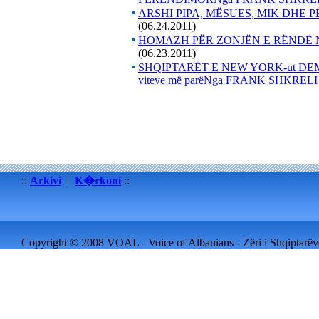
ARSHI PIPA, MËSUES, MIK DHE
(06.24.2011)
HOMAZH PËR ZONJËN E RËNDË 
(06.23.2011)
SHQIPTARËT E NEW YORK-ut DEMON
viteve më parëNga FRANK SHKRELI
::
Arkivi
|
K�rkoni
::
Copyright © 2008 VOAL - Voice of Albanians - Zëri i Shqiptarëve 