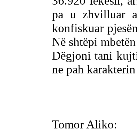
36.920 lekësh, ar
pa u zhvilluar 
konfiskuar pjesën
Në shtëpi mbetën 
Dëgjoni tani kujt
ne pah karakterin e
Tomor Aliko: