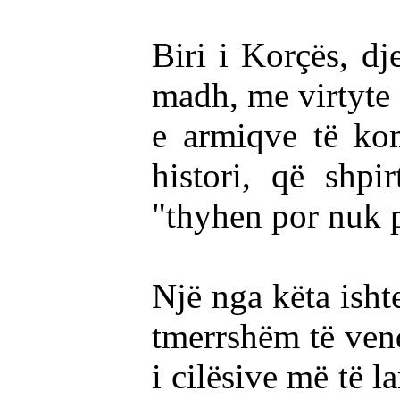
Biri i Korçës, dj
madh, me virtyte m
e armiqve të kom
histori, që shpi
"thyhen por nuk p
Një nga këta isht
tmerrshëm të vend
i cilësive më të la