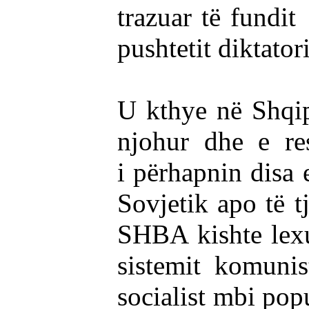
trazuar të fundi
pushtetit diktator
U kthye në Shqipë
njohur dhe e res
i përhapnin disa
Sovjetik apo të t
SHBA kishte lexua
sistemit komunis
socialist mbi pop