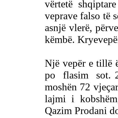
vërtetë shqiptar
veprave falso të 
asnjë vlerë, përv
këmbë. Kryevepër 
Një vepër e tillë 
po flasim sot. 2
moshën 72 vjeçar
lajmi i kobshëm,
Qazim Prodani do