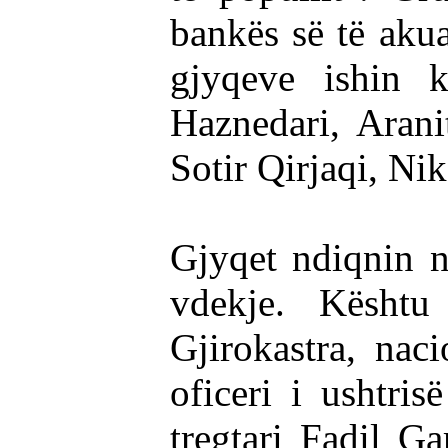
bankës së të akua
gjyqeve ishin 
Haznedari, Arani
Sotir Qirjaqi, Nik
Gjyqet ndiqnin n
vdekje. Kështu
Gjirokastra, nac
oficeri i ushtri
tregtari Fadil Ga