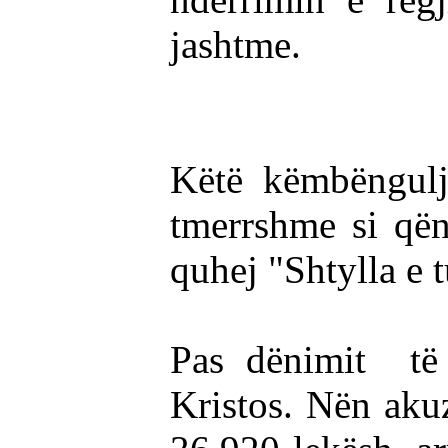
jashtme.
Këtë këmbëngulj
tmerrshme si qën
quhej "Shtylla e t
Pas dënimit të 
Kristos. Nën akuz