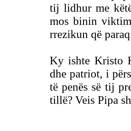
tij lidhur me kët
mos binin viktim
rrezikun që paraqis
Ky ishte Kristo K
dhe patriot, i pë
të penës së tij p
tillë? Veis Pipa s