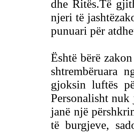
dhe Ritës.Të gji
njeri të jashtëzak
punuari për atdheu
Është bërë zakon 
shtrembëruara n
gjoksin luftës p
Personalisht nuk 
janë një përshkri
të burgjeve, sad