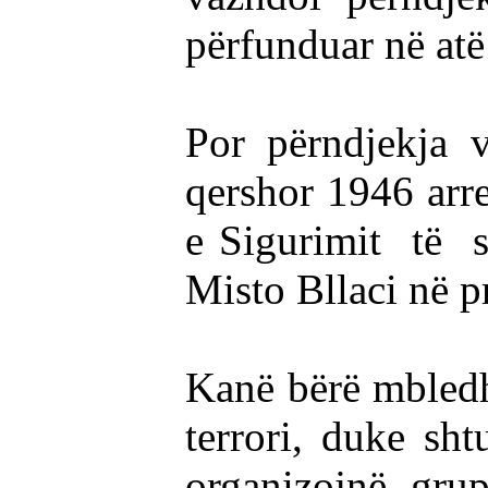
përfunduar në atë 
Por përndjekja 
qershor 1946 arre
e Sigurimit të s
Misto Bllaci në pr
Kanë bërë mbledh
terrori, duke sht
organizojnë grup