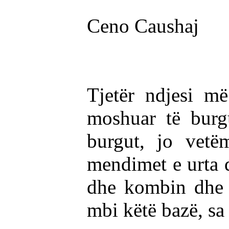
Ceno Caushaj
Tjetër ndjesi m
moshuar të burg
burgut, jo vetë
mendimet e urta d
dhe kombin dhe ç
mbi këtë bazë, sa