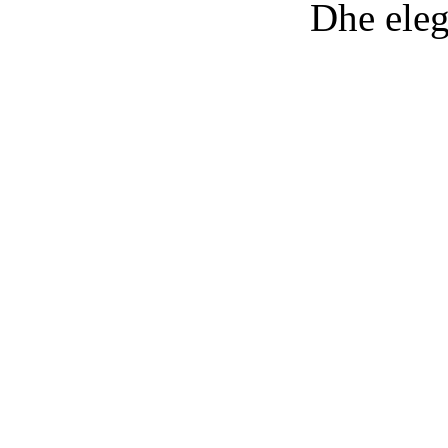
Dhe elegjia e t
A u pe
Se ashtu
Se fëmi