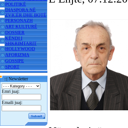
POLITIKË
DIASPORA NË
ZVICËR DHE BOTË
PERSONAZH
ART KULTURË
DOSSIER
KËNDI I
SHKRIMTARIT
HOLLYWOOD
AFORIZMA
GOSSIPE
SPORT
::| Newsletter
Emri juaj:
Emaili juaj: