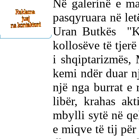
Në galerinë e m
pasqyruara në letë
Uran Butkës "Kr
kollosëve të tjerë
i shqiptarizmës, 
kemi ndër duar një
një nga burrat e 
libër, krahas akt
mbylli sytë në qe
e miqve të tij pë