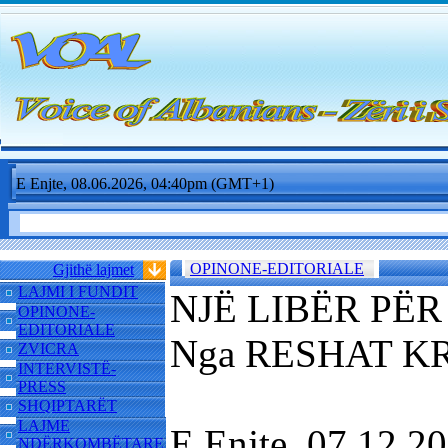
E Enjte, 08.06.2026, 04:40pm (GMT+1)
OPINONE-EDITORIALE
Gjithë lajmet
LAJMI I FUNDIT
NJË LIBËR PËR
OPINONE-
EDITORIALE
Nga RESHAT K
ZVICRA
INTERVISTË-
PRESS
SHQIPTARËT
LAJME
E Enjte, 07.12.
NDËRKOMBËTARE