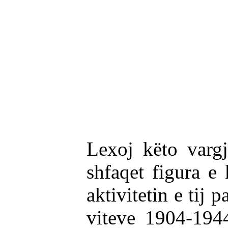
Ndigju
"Për fl
Lexoj këto varg
shfaqet figura e 
aktivitetin e tij
viteve 1904-194