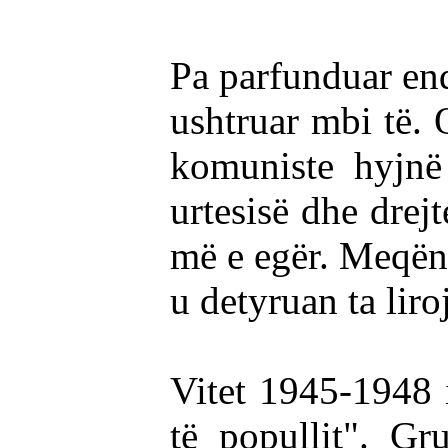
Pa parfunduar end
ushtruar mbi të. 
komuniste hyjnë
urtesisë dhe drej
më e egër. Meqën
u detyruan ta liro
Vitet 1945-1948 
të popullit". Gr