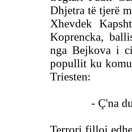
Dhjetra të tjerë 
Xhevdek Kapshti
Koprencka, ball
nga Bejkova i ci
popullit ku komun
Triesten:
- Ç'na duhet T
Terrori filloi ed