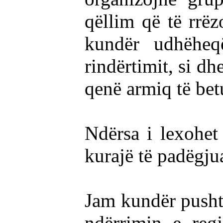
qëllim që të rrëz
kundër udhëheq
rindërtimit, si dh
qenë armiq të bet
Ndërsa i lexohet
kurajë të padëgju
Jam kundër pushte
ndërrimin e reg