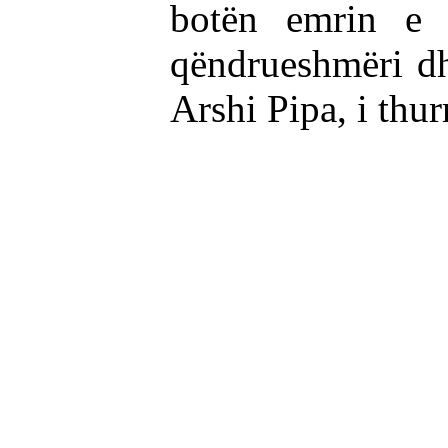
botën emrin e k
qëndrueshmëri dh
Arshi Pipa, i thu
Vdiq f
Si rroj