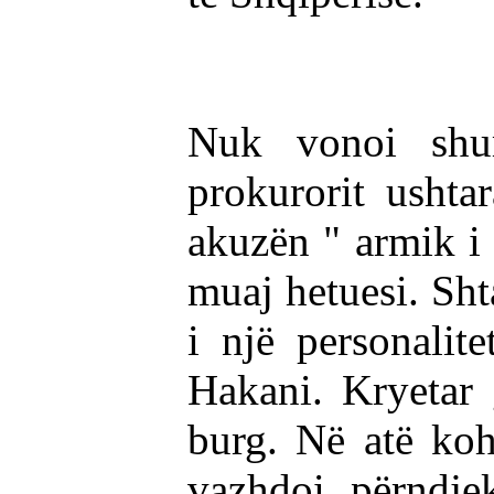
Nuk vonoi shu
prokurorit ushta
akuzën " armik i 
muaj hetuesi. Sht
i një personalite
Hakani. Kryetar 
burg. Në atë k
vazhdoi përndjek