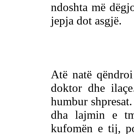
ndoshta më dëgjo
jepja dot asgjë.
Atë natë qëndroi
doktor dhe ilaçe
humbur shpresat. 
dha lajmin e tm
kufomën e tij, p