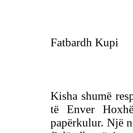
Fatbardh Kupi
Kisha shumë respe
të Enver Hoxhë
papërkulur. Një n