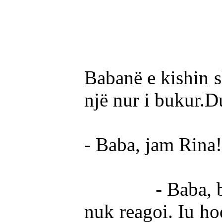
Babanë e kishin sh
një nur i bukur.D
- Baba, jam Rina! 
- Baba, baba! p
nuk reagoi. Iu hod