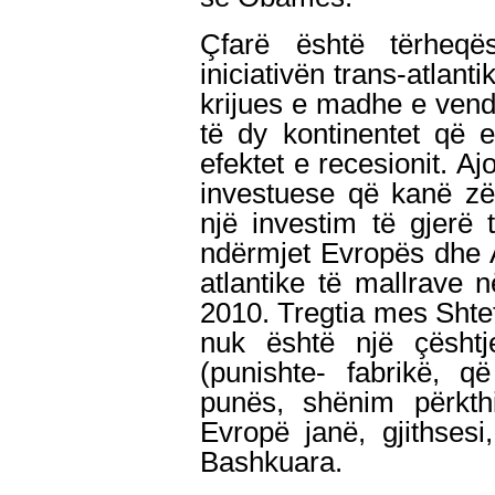
Çfarë është tërheq
iniciativën trans-atlant
krijues e madhe e ven
të dy kontinentet që 
efektet e recesionit. Aj
investuese që kanë z
një investim të gjerë 
ndërmjet Evropës dhe A
atlantike të mallrave n
2010. Tregtia mes Sht
nuk është një çësht
(punishte- fabrikë, q
punës, shënim përkth
Evropë janë, gjithses
Bashkuara.