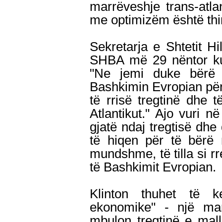
marrëveshje trans-atlan
me optimizëm është thi
Sekretarja e Shtetit Hi
SHBA më 29 nëntor kur
"Ne jemi duke bërë
Bashkimin Evropian për
të rrisë tregtinë dhe t
Atlantikut." Ajo vuri n
gjatë ndaj tregtisë dhe
të hiqen për të bërë 
mundshme, të tilla si rr
të Bashkimit Evropian.
Klinton thuhet të 
ekonomike" - një marr
mbulon tregtinë e mal