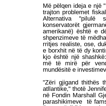
Më pëlqen ideja e një
trajton problemet fiska
Alternativa "pilulë
konservatorët gjerman
amerikanë) është e dën
shpenzimeve të mëdha t
rritjes realiste, ose, 
e borxhit në të dy kon
kjo është një shashkë:
më të mirë për vend
mundësitë e investimev
"Zëri gjigand thithës t
atllantike," thotë Jennif
në Fondin Marshall Gj
parashikimeve të fams