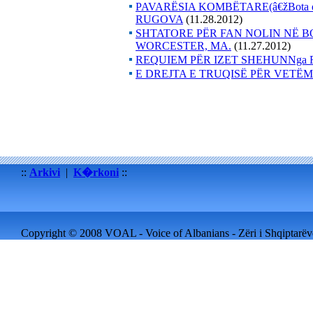
PAVARËSIA KOMBËTARE(â€žBota e re
RUGOVA
(11.28.2012)
SHTATORE PËR FAN NOLIN NË B
WORCESTER, MA.
(11.27.2012)
REQUIEM PËR IZET SHEHUNNga 
E DREJTA E TRUQISË PËR VETË
::
Arkivi
|
K�rkoni
::
Copyright © 2008 VOAL - Voice of Albanians - Zëri i Shqiptarëve 