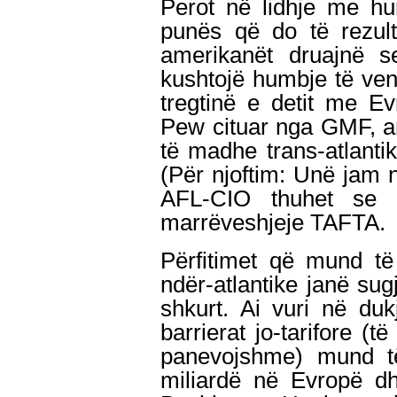
Perot në lidhje me h
punës që do të rezu
amerikanët druajnë s
kushtojë humbje të ve
tregtinë e detit me E
Pew cituar nga GMF, a
të madhe trans-atlanti
(Për njoftim: Unë jam 
AFL-CIO thuhet se 
marrëveshjeje TAFTA.
Përfitimet që mund të
ndër-atlantike janë su
shkurt. Ai vuri në du
barrierat jo-tarifore (të
panevojshme) mund t
miliardë në Evropë dh