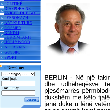
POLITIKË
DIASPORA NË
ZVICËR DHE BOTË
PERSONAZH
ART KULTURË
DOSSIER
KËNDI I
SHKRIMTARIT
HOLLYWOOD
AFORIZMA
GOSSIPE
SPORT
::| Newsletter
BERLIN - Në një takim
Emri juaj:
dhe udhëheqësve të
Emaili juaj:
pjesëmarrës përmblodh
dukshëm me këto fjalë
janë duke u lënë vetë