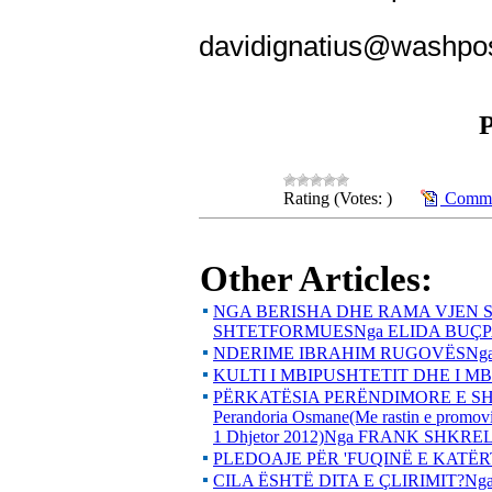
davidignatius@washpo
Rating (Votes: )
Commen
Other Articles:
NGA BERISHA DHE RAMA VJEN S
SHTETFORMUESNga ELIDA BUÇP
NDERIME IBRAHIM RUGOVËSNga
KULTI I MBIPUSHTETIT DHE I 
PËRKATËSIA PERËNDIMORE E SHQ
Perandoria Osmane(Me rastin e promovim
1 Dhjetor 2012)Nga FRANK SHKREL
PLEDOAJE PËR 'FUQINË E KATË
CILA ËSHTË DITA E ÇLIRIMIT?Ng