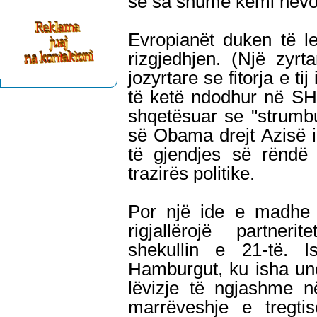
se sa shumë kemi nevoj
Evropianët duken të l
rizgjedhjen. (Një zyrt
jozyrtare se fitorja e t
të ketë ndodhur në SH
shqetësuar se "strumbu
së Obama drejt Azisë i 
të gjendjes së rënd
trazirës politike.
Por një ide e madhe
rigjallërojë partneri
shekullin e 21-të. I
Hamburgut, ku isha un
lëvizje të ngjashme n
marrëveshje e tregtis