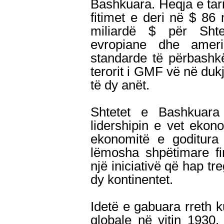
Bashkuara. Heqja e tari
fitimet e deri në $ 86
miliardë $ për Sht
evropiane dhe ameri
standarde të përbashkë
terorit i GMF vë në duk
të dy anët.
Shtetet e Bashkuara
lidershipin e vet ekon
ekonomitë e goditura 
lëmosha shpëtimare fi
një iniciativë që hap tr
dy kontinentet.
Idetë e gabuara rreth 
globale në vitin 1930