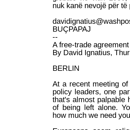
nuk kanë nevojë për të 
davidignatius@wash
BUÇPAPAJ
--
A free-trade agreement
By David Ignatius, Thu
BERLIN
At a recent meeting o
policy leaders, one pa
that's almost palpable
of being left alone. 
how much we need you