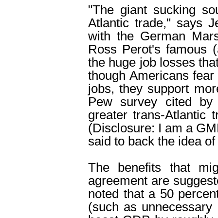
"The giant sucking sou
Atlantic trade," says J
with the German Marsh
Ross Perot's famous (a
the huge job losses th
though Americans fear t
jobs, they support mor
Pew survey cited by
greater trans-Atlantic 
(Disclosure: I am a GM
said to back the idea 
The benefits that mig
agreement are suggeste
noted that a 50 percent 
(such as unnecessary o