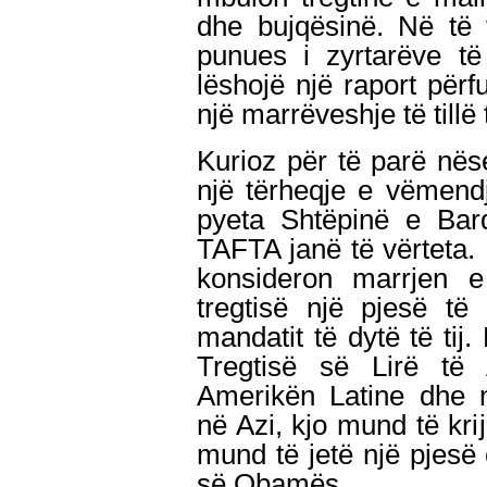
dhe bujqësinë. Në të 
punues i zyrtarëve t
lëshojë një raport për
një marrëveshje të tillë 
Kurioz për të parë nëse
një tërheqje e vëmend
pyeta Shtëpinë e Bar
TAFTA janë të vërteta.
konsideron marrjen e 
tregtisë një pjesë t
mandatit të dytë të ti
Tregtisë së Lirë të
Amerikën Latine dhe n
në Azi, kjo mund të krij
mund të jetë një pjes
së Obamës.