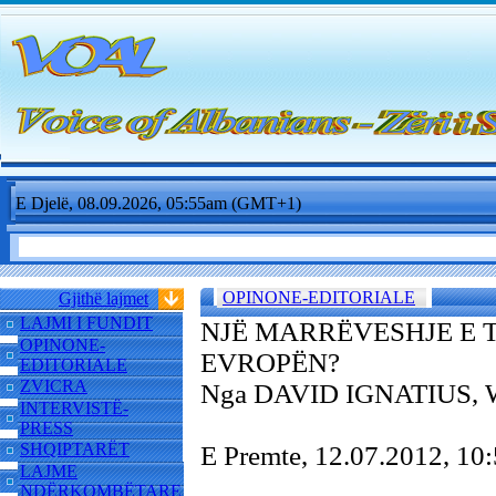
E Djelë, 08.09.2026, 05:55am (GMT+1)
OPINONE-EDITORIALE
Gjithë lajmet
LAJMI I FUNDIT
NJË MARRËVESHJE E T
OPINONE-
EVROPËN?
EDITORIALE
ZVICRA
Nga DAVID IGNATIUS, W
INTERVISTË-
PRESS
SHQIPTARËT
E Premte, 12.07.2012, 1
LAJME
NDËRKOMBËTARE