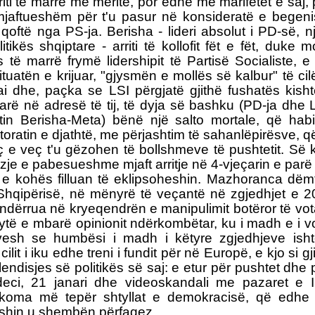
riti të marrë me meritë, por edhe me marifetet e saj, 
mjaftueshëm për t'u pasur në konsideratë e begeni
qoftë nga PS-ja. Berisha - lideri absolut i PD-së, nj
litikës shqiptare - arriti të kollofit fët e fët, duke 
të marrë frymë lidershipit të Partisë Socialiste, e
tuatën e krijuar, "gjysmën e mollës së kalbur" të ci
i dhe, paçka se LSI përgjatë gjithë fushatës kisht
arë në adresë të tij, të dyja së bashku (PD-ja dhe 
ftin Berisha-Meta) bënë një salto mortale, që hab
toratin e djathtë, me përjashtim të sahanlëpirësve, që
ç e veç t'u gëzohen të bollshmeve të pushtetit. Së 
izje e pabesueshme mjaft arritje në 4-vjeçarin e parë
 e kohës filluan të eklipsoheshin. Mazhoranca dëm
Shqipërisë, në mënyrë të veçantë në zgjedhjet e 2
ndërrua në kryeqendrën e manipulimit botëror të vota
 sytë e mbarë opinionit ndërkombëtar, ku i madh e i v
esh se humbësi i madh i këtyre zgjedhjeve ishte
 cilit i iku edhe treni i fundit për në Europë, e kjo si gj
lendisjes së politikës së saj: e etur për pushtet dhe
eci, 21 janari dhe videoskandali me pazaret e I
akoma më tepër shtyllat e demokracisë, që edhe 
 ishin u shembën përfaqez.