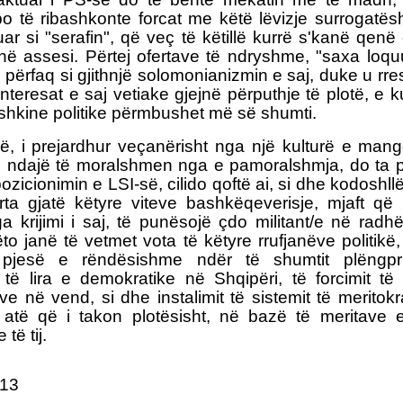
po të ribashkonte forcat me këtë lëvizje surrogatësh 
tuar si "serafin", që veç të këtillë kurrë s'kanë qenë
në assesi. Përtej ofertave të ndryshme, "saxa loqu
ë përfaq si gjithnjë solomonianizmin e saj, duke u rr
nteresat e saj vetiake gjejnë përputhje të plotë, e k
shkine politike përmbushet më së shumti.
në, i prejardhur veçanërisht nga një kulturë e mangë
të ndajë të moralshmen nga e pamoralshmja, do ta p
zicionimin e LSI-së, cilido qoftë ai, si dhe kodoshll
ta gjatë këtyre viteve bashkëqeverisje, mjaft që k
a krijimi i saj, të punësojë çdo militant/e në radhë
ëto janë të vetmet vota të këtyre rrufjanëve politikë
pjesë e rëndësishme ndër të shumtit plëngpr
të lira e demokratike në Shqipëri, të forcimit të l
eve në vend, si dhe instalimit të sistemit të meritok
r atë që i takon plotësisht, në bazë të meritave 
të tij.
013