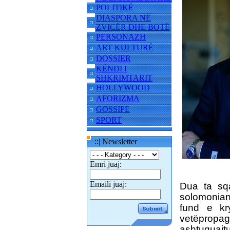
POLITIKË
DIASPORA NË
ZVICËR DHE BOTË
PERSONAZH
ART KULTURË
DOSSIER
KËNDI I
SHKRIMTARIT
HOLLYWOOD
AFORIZMA
GOSSIPE
SPORT
::| Newsletter
Emri juaj:
Emaili juaj:
Dua ta sqar
solomoniane
fund e kr
vetëpropaga
ashtuquaj