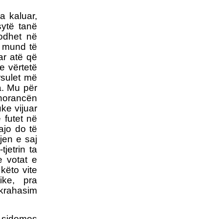
POLITIKANËVE
MAQEDONAS
a kaluar,
ytë tanë
NATO-ja DHE BE-ja JANË
BASHKËFAJTORE PËR
dodhet në
SITUATËN NË
e mund të
MAQEDONINga
ar atë që
AUGUSTIN PALOKAJ
 e vërtetë
ERDOGAN NË TIRANË -
ërsulet më
TAKOHET ME NISHANIN
a. Mu për
zhorancën
ke vijuar
 futet në
ajo do të
PROTESTA SOT NË
jen e saj
SHKUP - TË DORËHIQET
jetrin ta
QEVERIA NË TËRËSI
e votat e
PYETJA E VOGËLUSHES
këto vite
ZAMIRA JASHARI NGA
ike, pra
KUMANOVA - NËNË, A
VRASIN FËMIJË?
 krahasim
LIBRI ME POEZI TË
ZGJEDHURA I POETIT
 sidomos