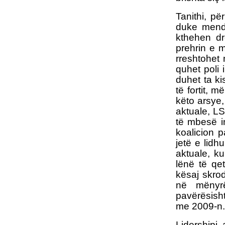
Tanithi, pë
duke mendu
kthehen dr
prehrin e 
rreshtohet 
quhet poli 
duhet ta ki
të fortit, 
këto arsye
aktuale, LS
të mbesë i
koalicion p
jetë e lid
aktuale, ku
lënë të qe
kësaj skrod
në mënyrë
pavërësisht
me 2009-n.
Lidershipi