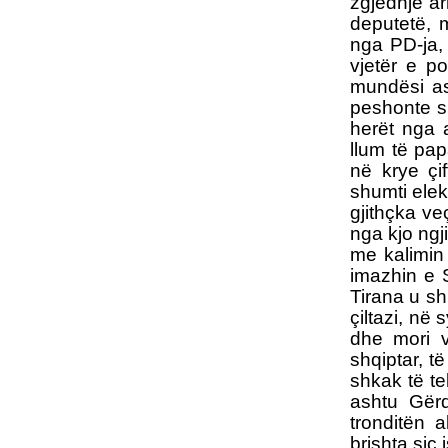
zgjedhje ar
deputetë, 
nga PD-ja, 
vjetër e po
mundësi as 
peshonte si
herët nga a
llum të pap
në krye çi
shumti elek
gjithçka ve
nga kjo ngj
me kalimin
imazhin e 
Tirana u sh
çiltazi, në
dhe mori v
shqiptar, të
shkak të te
ashtu Gërd
tronditën 
brishta siç