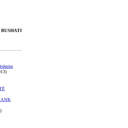
KOSOVË MUND TË
PËRSËRITET RASTI I
KUMANOVËS!
VUÇIÇ MË 27 MAJ IA
KTHEN VIZITËN RAMËS
 BUSHATI
PRISHTINA DHE SHKUPI
BËJNË IDENTIFIKIMIN E
TË VRARËVE
NËNKRYETARI I
shtrim
PARLAMENTIT
013)
EVROPIAN KËRKON
DORËHEQJEN E
GRUEVSKIT
TË
PRESIDENTI ERDOGAN
FRANK
SOT VIZITON TIRANËN
TRI DORËHEQJE NË
)
QEVERINË E
MAQEDONISË
ALBUMI I PIKTORIT - 3