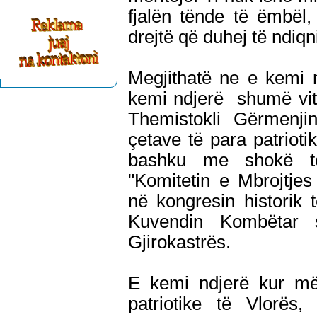
fjalën tënde të ëmbël,
drejtë që duhej të ndiqn
Megjithatë ne e kemi n
kemi ndjerë shumë vi
Themistokli Gërmenjin
çetave të para patriot
bashku me shokë të
"Komitetin e Mbrojtje
në kongresin historik
Kuvendin Kombëtar s
Gjirokastrës.
E kemi ndjerë kur më
patriotike të Vlorës