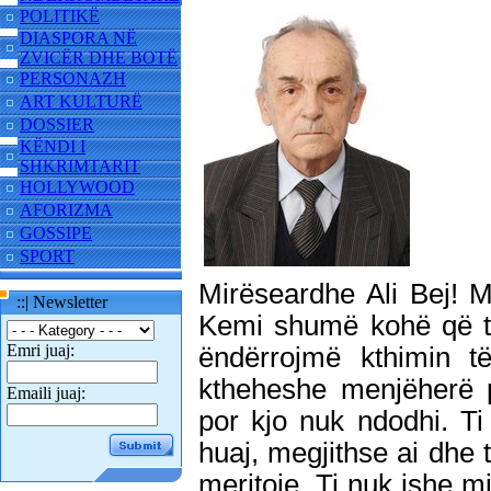
POLITIKË
DIASPORA NË
ZVICËR DHE BOTË
PERSONAZH
ART KULTURË
DOSSIER
KËNDI I
SHKRIMTARIT
HOLLYWOOD
AFORIZMA
GOSSIPE
SPORT
Mirëseardhe Ali Bej! M
::| Newsletter
Kemi shumë kohë që t
Emri juaj:
ëndërrojmë kthimin t
ktheheshe menjëherë 
Emaili juaj:
por kjo nuk ndodhi. Ti
huaj, megjithse ai dhe t
meritoje. Ti nuk ishe m