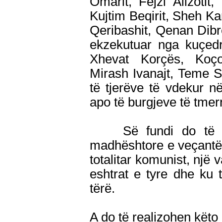
Omarit, Fejzi Alizotit
Kujtim Beqirit, Sheh K
Qeribashit, Qenan Dibrë
ekzekutuar nga kuçed
Xhevat Korçës, Koço 
Mirash Ivanajt, Teme S
të tjerëve të vdekur në
apo të burgjeve të tme
Së fundi do të doj
madhështore e veçantë p
totalitar komunist, një 
eshtrat e tyre dhe ku
tërë.
A do të realizohen këto