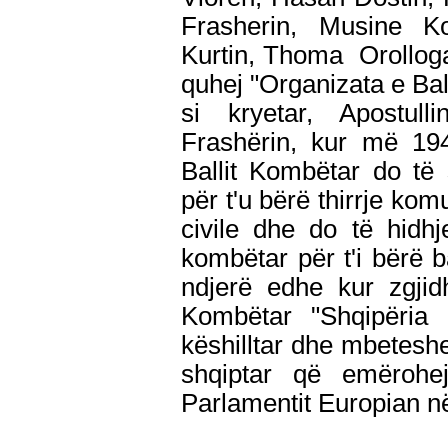
Frasherin, Musine K
Kurtin, Thoma Orollogaj
quhej "Organizata e Bal
si kryetar, Apostull
Frashërin, kur më 194
Ballit Kombëtar do të
për t'u bërë thirrje kom
civile dhe do të hidhje
kombëtar për t'i bërë b
ndjerë edhe kur zgjid
Kombëtar "Shqipëria 
këshilltar dhe mbeteshe 
shqiptar që emëroh
Parlamentit Europian n