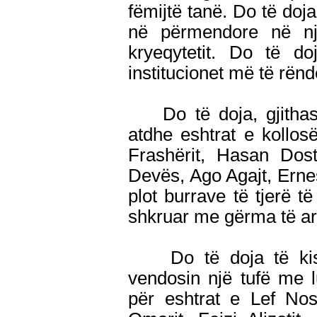
fëmijtë tanë. Do të doja
në përmendore në n
kryeqytetit. Do të d
institucionet më të rën
Do të doja, gjithasht
atdhe eshtrat e kollosë
Frashërit, Hasan Dost
Devës, Ago Agajt, Ernes
plot burrave të tjerë t
shkruar me gërma të art
Do të doja të kishte
vendosin një tufë me l
për eshtrat e Lef Nos