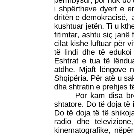
përmbysur, por nuk do t
i shpërtheve dyert e e
dritën e demokracisë, a
kushtuar jetën. Ti u kth
fitimtar, ashtu siç janë
cilat kishe luftuar për 
të lindi dhe të eduko
Eshtrat e tua të lënd
atdhe. Mjaft lëngove 
Shqipëria. Për atë u sak
dha shtratin e prehjes t
Por kam disa breng
shtatore. Do të doja të 
Do të doja të të shikoj
radio dhe televizione
kinematografike, nëpë