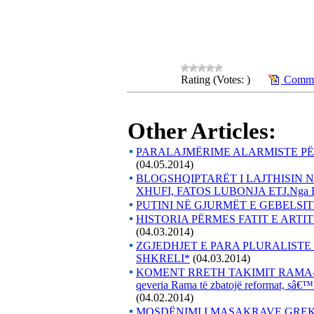
Rating (Votes: )
Commen
Other Articles:
PARALAJMËRIME ALARMISTE P
(04.05.2014)
BLOGSHQIPTARËT I LAJTHISIN 
XHUFI, FATOS LUBONJA ETJ.Nga
PUTINI NË GJURMËT E GEBELSITNg
HISTORIA PËRMES FATIT E ARTIT
(04.03.2014)
ZGJEDHJET E PARA PLURALISTE 
SHKRELI*
(04.03.2014)
KOMENT RRETH TAKIMIT RAMA-MERKEL
qeveria Rama të zbatojë reformat, sâ€
(04.02.2014)
MOSDËNIMI I MASAKRAVE GREKE