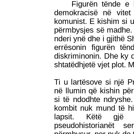
Figurën tënde e kis
demokracisë në vitet 
komunist. E kishim si 
përmbysjes së madhe. 
nderi ynë dhe i gjithë
errësonin figurën t
diskriminonin. Dhe ky 
shtatëdhjetë vjet plot. M
Ti u lartësove si një 
në llumin që kishin për
si të ndodhte ndryshe.
kombit nuk mund të hi
lapsit. Këtë gj
pseudohistorianët se