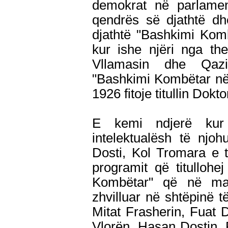
demokrat në parlament
qendrës së djathtë d
djathtë "Bashkimi Komb
kur ishe njëri nga th
Vllamasin dhe Qazi
"Bashkimi Kombëtar në B
1926 fitoje titullin Dokt
E kemi ndjerë ku
intelektualësh të njo
Dosti, Kol Tromara e të
programit që titullohe
Kombëtar" që në ma
zhvilluar në shtëpinë 
Mitat Frasherin, Fuat
Vlorën, Hasan Dostin, 