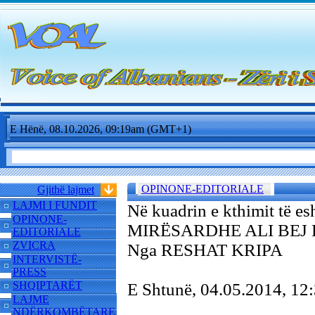
E Hënë, 08.10.2026, 09:19am (GMT+1)
OPINONE-EDITORIALE
Gjithë lajmet
LAJMI I FUNDIT
Në kuadrin e kthimit të es
OPINONE-
MIRËSARDHE ALI BEJ
EDITORIALE
ZVICRA
Nga RESHAT KRIPA
INTERVISTË-
PRESS
SHQIPTARËT
E Shtunë, 04.05.2014, 1
LAJME
NDËRKOMBËTARE