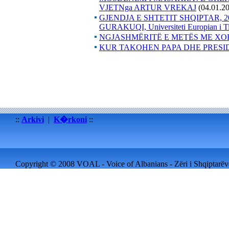
VJETNga ARTUR VREKAJ
(04.01.2
GJENDJA E SHTETIT SHQIPTAR, 
GURAKUQI, Universiteti Europian i Tira
NGJASHMËRITË E METËS ME X
KUR TAKOHEN PAPA DHE PRESI
::
Arkivi
|
K�rkoni
::
Copyright © 2008 VOAL - Voice of Albanians - Zëri i Shqiptarëve 