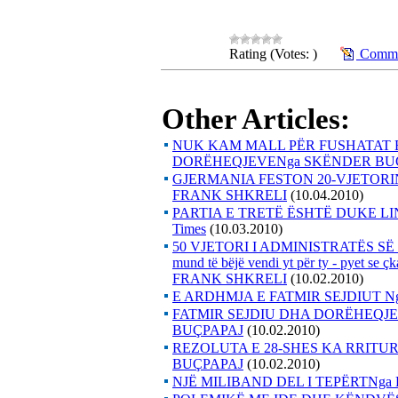
Rating (Votes: )
Commen
Other Articles:
NUK KAM MALL PËR FUSHATAT 
DORËHEQJEVENga SKËNDER BU
GJERMANIA FESTON 20-VJETORIN E
FRANK SHKRELI
(10.04.2010)
PARTIA E TRETË ËSHTË DUKE LI
Times
(10.03.2010)
50 VJETORI I ADMINISTRATËS SË
mund të bëjë vendi yt për ty - pyet se 
FRANK SHKRELI
(10.02.2010)
E ARDHMJA E FATMIR SEJDIUT N
FATMIR SEJDIU DHA DORËHEQJE
BUÇPAPAJ
(10.02.2010)
REZOLUTA E 28-SHES KA RRITUR
BUÇPAPAJ
(10.02.2010)
NJË MILIBAND DEL I TEPËRTNga 