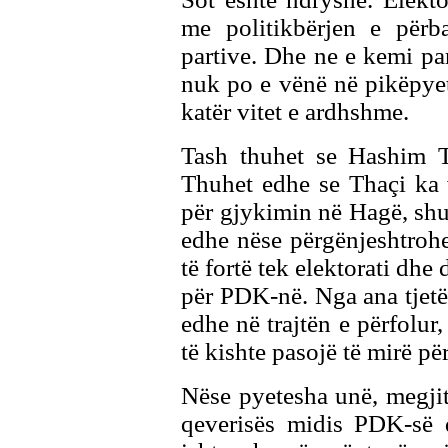
me politikbërjen e përba
partive. Dhe ne e kemi parë
nuk po e vënë në pikëpyetj
katër vitet e ardhshme.
Tash thuhet se Hashim 
Thuhet edhe se Thaçi ka 
për gjykimin në Hagë, sh
edhe nëse përgënjeshtrohej
të fortë tek elektorati dh
për PDK-në. Nga ana tjetër
edhe në trajtën e përfolur
të kishte pasojë të mirë p
Nëse pyetesha unë, megjit
qeverisës midis PDK-së 