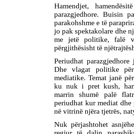
Hamendjet, hamendësit
parazgjedhore. Buisin p
parakohshme e të paraprira
jo pak spektakolare dhe nj
me jetë politike, falë v
përgjithësisht të njëtrajtë
Periudhat parazgjedhore 
Dhe vlagat politike pë
mediatike. Temat janë për
ku nuk i pret kush, hame
marrin shumë palë flatr
periudhat kur mediat dhe 
në vitrinë njëra tjetrës, na
Nuk përjashtohet asnjëhe
regjur të dalin parashi