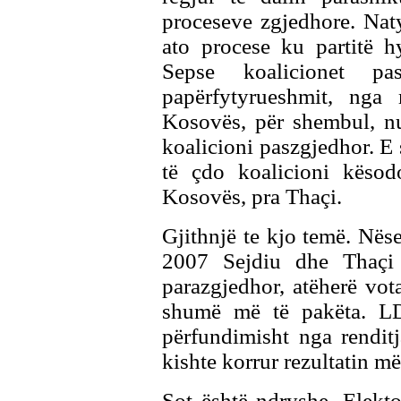
proceseve zgjedhore. Nat
ato procese ku partitë h
Sepse koalicionet p
papërfytyrueshmit, nga
Kosovës, për shembul, nu
koalicioni paszgjedhor. E 
të çdo koalicioni kësod
Kosovës, pra Thaçi.
Gjithnjë te kjo temë. Nëse
2007 Sejdiu dhe Thaçi 
parazgjedhor, atëherë vota
shumë më të pakëta. LDK
përfundimisht nga rendit
kishte korrur rezultatin më 
Sot është ndryshe. Elekto