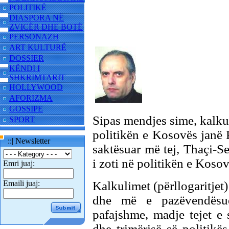
POLITIKË
DIASPORA NË
ZVICËR DHE BOTË
PERSONAZH
ART KULTURË
DOSSIER
KËNDI I
SHKRIMTARIT
HOLLYWOOD
AFORIZMA
GOSSIPE
Sipas mendjes sime, kalkulu
SPORT
politikën e Kosovës janë
::| Newsletter
saktësuar më tej, Thaçi-Se
i zoti në politikën e Kosov
Emri juaj:
Emaili juaj:
Kalkulimet (përllogaritj
dhe më e pazëvendësue
pafajshme, madje tejet e s
dhe trimërisë së politik