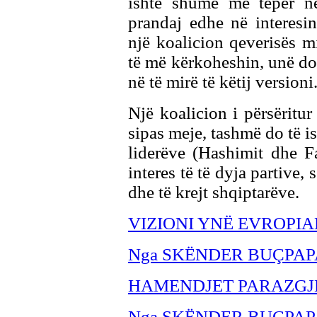
ishte shumë më tepër në
prandaj edhe në interesi
një koalicion qeverisës 
të më kërkoheshin, unë do
në të mirë të këtij versioni
Një koalicion i përsërit
sipas meje, tashmë do të i
liderëve (Hashimit dhe Fa
interes të të dyja partive,
dhe të krejt shqiptarëve.
VIZIONI YNË EVROPIA
Nga SKËNDER BU
ÇPAP
HAMENDJET PARAZG
Nga SKËNDER BU
ÇPAP