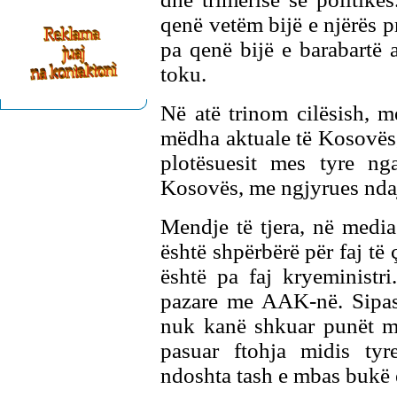
qenë vetëm bijë e njërës pr
pa qenë bijë e barabartë a
toku.
Në atë trinom cilësish, m
mëdha aktuale të Kosovës,
plotësuesit mes tyre ng
Kosovës, me ngjyrues ndaj n
Mendje të tjera, në medi
është shpërbërë për faj të 
është pa faj kryeminist
pazare me AAK-në. Sipas 
nuk kanë shkuar punët mi
pasuar ftohja midis t
ndoshta tash e mbas bukë e