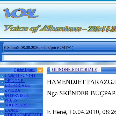
E Shtunë, 08.08.2026, 07:02pm (GMT+1)
OPINONE-EDITORIALE
Gjithë lajmet
LAJMI I FUNDIT
HAMENDJET PARAZG
OPINONE-
EDITORIALE
ZVICRA
Nga SKËNDER BU
ÇPAP
INTERVISTË-
PRESS
SHQIPTARËT
LAJME
E Hënë, 10.04.2010, 08
NDËRKOMBËTARE