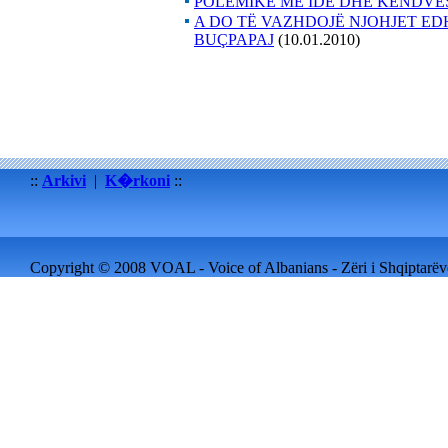
POLEMIKË ME IDE DHE KËNDVËS
A DO TË VAZHDOJË NJOHJET ED
BUÇPAPAJ
(10.01.2010)
::
Arkivi
|
K�rkoni
::
Copyright © 2008 VOAL - Voice of Albanians - Zëri i Shqiptarëve 