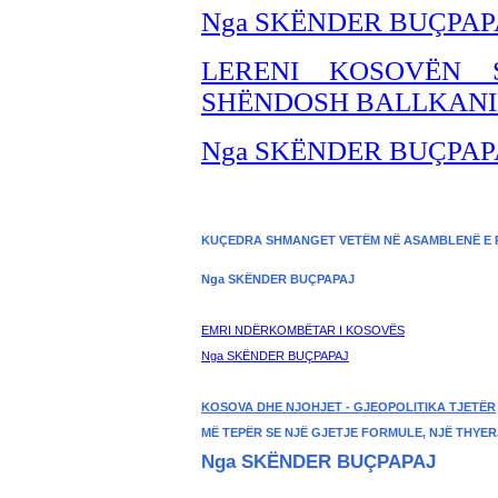
Nga SKËNDER BU
ÇPAP
LERENI KOSOVËN 
SHËNDOSH BALLKANIN
Nga SKËNDER BU
ÇPAP
KUÇEDRA SHMANGET VETËM NË ASAMBLENË E 
Nga SKËNDER BUÇPAPAJ
EMRI NDËRKOMBËTAR I KOSOVËS
Nga SKËNDER BU
ÇPAPAJ
KOSOVA DHE NJOHJET - GJEOPOLITIKA TJETËR
MË TEPËR SE NJË GJETJE FORMULE, NJË THYER
Nga SKËNDER BUÇPAPAJ