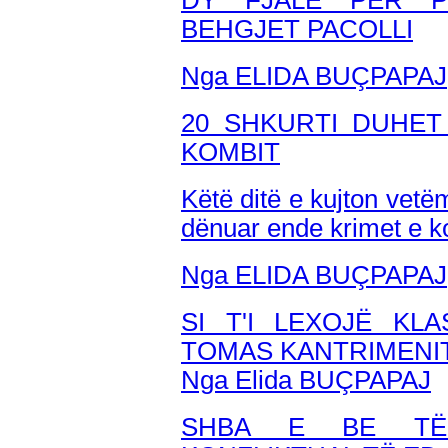
DY FJALË PËR P
BEHGJET PACOLLI
Nga ELIDA BUÇPAPAJ
20 SHKURTI DUHET
KOMBIT
Këtë ditë e kujton vetë
dënuar ende krimet e 
Nga ELIDA BUÇPAPAJ
SI T'I LEXOJË KLA
TOMAS KANTRIMENI
Nga Elida BUÇPAPAJ
SHBA E BE TË 