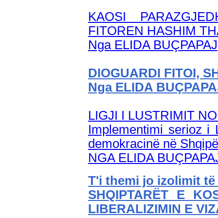
KAOSI PARAZGJE
FITOREN HASHIM TH
Nga ELIDA BUÇPAPAJ
DIOGUARDI FITOI, 
Nga ELIDA BUÇPAPA
LIGJI I LUSTRIMIT N
Implementimi serioz i L
demokracinë në Shqipë
NGA ELIDA BUÇPAPA
T'i themi jo izolimit 
SHQIPTARËT E KO
LIBERALIZIMIN E V