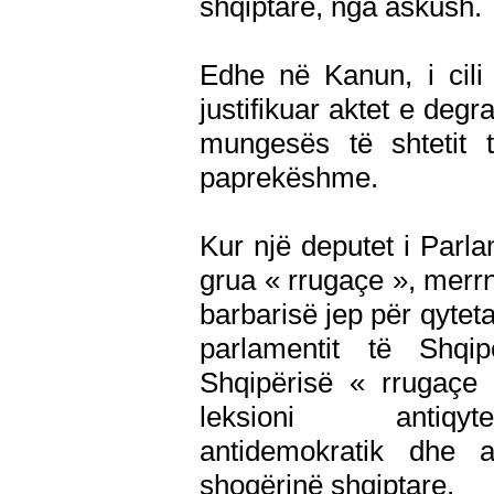
shqiptare, nga askush.
Edhe në Kanun, i cili
justifikuar aktet e degr
mungesës të shtetit 
paprekëshme.
Kur një deputet i Parla
grua « rrugaçe », merr
barbarisë jep për qyteta
parlamentit të Shqi
Shqipërisë « rrugaçe
leksioni antiqyte
antidemokratik dhe a
shoqërinë shqiptare.