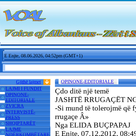
E Enjte, 08.06.2026, 04:52pm (GMT+1)
OPINONE-EDITORIALE
Gjithë lajmet
LAJMI I FUNDIT
Çdo ditë një temë
OPINONE-
JASHTË RRUGAÇËT NG
EDITORIALE
ZVICRA
-Si mund të tolerojmë që f
INTERVISTË-
rrugaçe Â»
PRESS
SHQIPTARËT
Nga ELIDA BUÇPAPAJ
LAJME
E Enjte, 07.12.2012, 08
NDËRKOMBËTARE