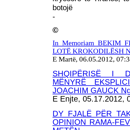
botojë
-
©
In Memoriam BEKIM 
LOTË KROKODILËSH N
E Martë, 06.05.2012, 07:
SHQIPËRISË I 
MËNYRË EKSPLICI
JOACHIM GAUCK Ng
E Enjte, 05.17.2012,
DY FJALË PËR TA
OPINION RAMA-FEV