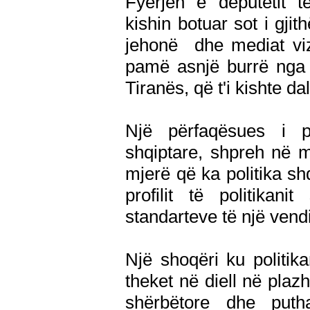
Fyerjen e deputetit t
kishin botuar sot i gjit
jehonë dhe mediat viz
pamë asnjë burrë nga t
Tiranës, që t'i kishte d
Një përfaqësues i p
shqiptare, shpreh në m
mjerë që ka politika sh
profilit të politikani
standarteve të një vend
Një shoqëri ku politika
theket në diell në plazh
shërbëtore dhe putha