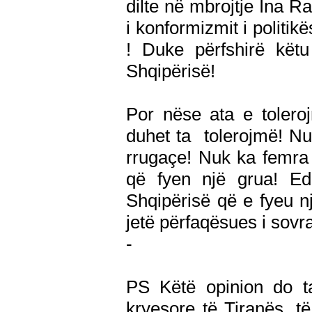
dilte në mbrojtje Ina Ra
i konformizmit i politikë
! Duke përfshirë këtu
Shqipërisë!
Por nëse ata e tolero
duhet ta tolerojmë! N
rrugaçe! Nuk ka femra
që fyen një grua! Edh
Shqipërisë që e fyeu nj
jetë përfaqësues i sovra
-
PS Këtë opinion do ta
kryesore të Tiranës, të