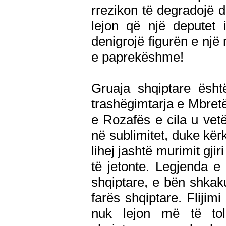
rrezikon të degradojë 
lejon që një deputet 
denigrojë figurën e një 
e paprekëshme!
Gruaja shqiptare ësht
trashëgimtarja e Mbret
e Rozafës e cila u vetëf
në sublimitet, duke kërk
lihej jashtë murimit gjir
të jetonte. Legjenda 
shqiptare, e bën shkak
farës shqiptare. Flijim
nuk lejon më të tol