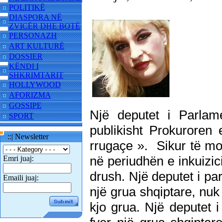
POLITIKË
DIASPORA NË
ZVICËR DHE BOTË
PERSONAZH
ART KULTURË
DOSSIER
KËNDI I
SHKRIMTARIT
HOLLYWOOD
AFORIZMA
GOSSIPE
Një deputet i Parlame
SPORT
publikisht Prokuroren
::| Newsletter
rrugaçe ». Sikur të mo
në periudhën e inkuizici
Emri juaj:
drush. Një deputet i par
Emaili juaj:
një grua shqiptare, nuk
kjo grua. Një deputet i