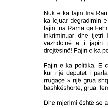
Nuk e ka fajin Ina Ram
ka lejuar degradimin e
fajin Ina Rama që Fehm
inkriminuar dhe tjetri k
vazhdojnë e i japin p
drejtësinë! Fajin e ka po
Fajin e ka politika. E c
kur një deputet i parl
rrugaçe » një grua shqi
bashkëshorte, grua, fem
Dhe mjerimi është se a