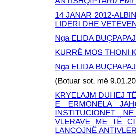
ANTISHQIPTARIZËM!
14 JANAR 2012-ALBI
LIDERI DHE VETËVE
Nga ELIDA BUÇPAPAJ
KURRË MOS THONI K
Nga ELIDA BUÇPAPAJ
(Botuar sot, më 9.01.2
KRYELAJM DUHEJ T
E ERMONELA JAH
INSTITUCIONET N
VLERAVE ME TË CI
LANCOJNË ANTIVLER