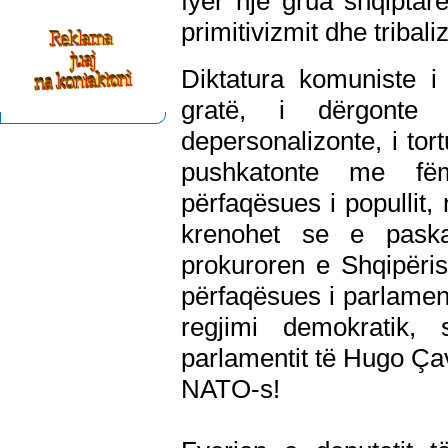
fyer një grua shqiptar
primitivizmit dhe tribali
Diktatura komuniste i 
gratë, i dërgonte
depersonalizonte, i tort
pushkatonte me fë
përfaqësues i popullit, 
krenohet se e paska
prokuroren e Shqipëris
përfaqësues i parlament
regjimi demokratik, 
parlamentit të Hugo Çave
NATO-s!