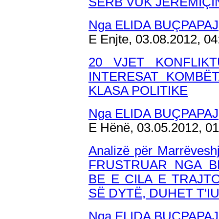
SERB VUK JEREMIÇI
Nga ELIDA BUÇPAPAJ
E Enjte, 03.08.2012, 0
20 VJET KONFLIK
INTERESAT KOMBË
KLASA POLITIKE
Nga ELIDA BUÇPAPAJ
E Hënë, 03.05.2012, 0
Analizë për Marrëvesh
FRUSTRUAR NGA B
BE E CILA E TRAJT
SË DYTË, DUHET T'I
Nga ELIDA BUÇPAPAJ