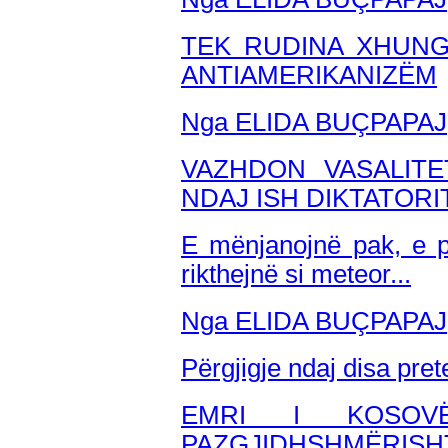
TEK RUDINA XHUNG
ANTIAMERIKANIZËM
Nga ELIDA BUÇPAPAJ
VAZHDON VASALITE
NDAJ ISH DIKTATORI
E mënjanojnë pak, e pa
rikthejnë si meteor...
Nga ELIDA BUÇPAPAJ
Përgjigje ndaj disa pre
EMRI I KOSOV
PAZGJIDHSHMËRISH