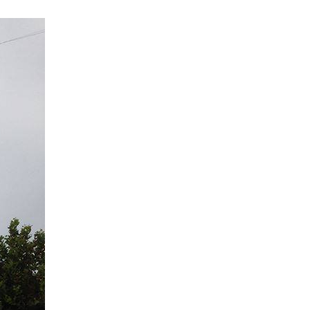
NGA SHTËPIA BOTUESE
Â«EdilLetÂ»Në përkthimin
dhe redaktimin e poetit të
shquar Gëzim Hajdari
Barometri
diplomatikTRADHTARËVE
NUK IU DORËZOHEN
LETRA PËRSHPIRTËSE,
AS
PARALAJMËRUESE!Nga
Prof. Dr. MEHDI HYSENI
BDI DEL SOT NGA
QEVERIA - FUNDI I
QEVERISË GRUEVSKI
ZËRI - EDHE NË
KOSOVË MUND TË
PËRSËRITET RASTI I