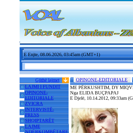
E Enjte, 08.06.2026, 03:45am (GMT+1)
OPINONE-EDITORIALE
Gjithë lajmet
LAJMI I FUNDIT
ME PËRKUSHTIM, DY MIQV
OPINONE-
Nga ELIDA BUÇPAPAJ
EDITORIALE
E Djelë, 10.14.2012, 09:33am 
ZVICRA
INTERVISTË-
PRESS
SHQIPTARËT
LAJME
NDËRKOMBËTARE