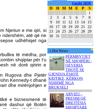
KUVENDIT KONCERTIN
Gusht 2026
ME KËNGË PATRIOTIKE
D
H
M
M
E
P
S
SHQIPTARE
1
KËNGËTARJA
2
3
4
5
6
7
8
BRITANIKE E SHTYN
9
10
11
12
13
14
15
UDHËTIMIN NË
16
17
18
19
20
21
22
HAPËSIRË
 Njeriun e me qiri, si
23
24
25
26
27
28
29
n e ndershëm, atë që ne
30
31
JUVENTUS DHE
t, sepse udhëhiqet nga
BARCELONA NË
FINALEN EVROPIANE
::| Hot News
POLAKËT PO
rbullira të mëdha, por
PËRGATITEN PËR LUFTË
PËRMBYTJET
mbin shqiptar për t'u
NË SHQIPËRI -
REPUBLIKA E KOSOVËS
esh në dorë qiririn e
QEVERIA
DHE REPUBLIKA E
THOTË SE
SHQIPËRISË - BASHKË
GJENDJA ËSHTË
him Rugova dhe Pjetër
NË KANË
KRITIKE, KËRKON
ë John Kennedy-t dhanë
NDIHMË NGA
 varr dhe mirënjohjen e
BRUKSELI
ARVIZU -
PRESIM QË
litikë e biznesmenë të
DREJTËSIA
80 AMERIKANË
kanë dashur që Botën
SHQIPTARE
KËNDOJNË SOT PARA