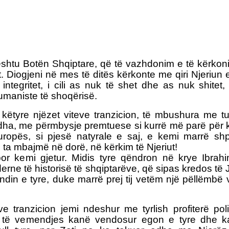
htu Botën Shqiptare, që të vazhdonim e të kërkonim
zmit. Diogjeni në mes të ditës kërkonte me qiri Njeriu
integritet, i cili as nuk të shet dhe as nuk shite
umaniste të shoqërisë.
këtyre njëzet viteve tranzicion, të mbushura me tu
a, me përmbysje premtuese si kurrë më parë për ko
uropës, si pjesë natyrale e saj, e kemi marrë shp
ta mbajmë në dorë, në kërkim të Njeriut!
por kemi gjetur. Midis tyre qëndron në krye Ibra
erne të historisë të shqiptarëve, që sipas kredos t
endin e tyre, duke marrë prej tij vetëm një pëllëmbë
eve tranzicion jemi ndeshur me tyrlish profiterë po
r të vemendjes kanë vendosur egon e tyre dhe 