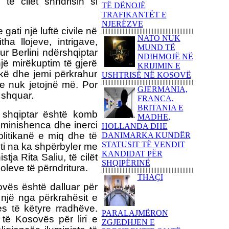
 të cilët shndrisin si
TË DËNOJË
KUVENDIT TË
TRAFIKANTËT E
SHQIPËRISË KËNGË
NJERËZVE
PATRIOTIKE SHQIPTARE
gati një luftë civile në
NATO NUK
PARULLA DASHURIE
ha llojeve, intrigave,
MUND TË
PËR KOSOVËN DHE
Mur Berlini ndërshqiptar
NDIHMOJË NË
SHKRIMTARI
jë mirëkuptim të gjerë
KRIJIMIN E
ZEJNULLAH
tikë dhe jemi përkrahur
USHTRISË NË KOSOVË
RRAHMANINga REXHEP
re nuk jetojnë më. Por
SHAHU
GJERMANIA,
ë shquar.
FRANCA,
SHQIPTARËT E
BRITANIA E
BASHKUAR NGRITËN
i shqiptar është komb
MADHE,
FLAMURIN KOMBËTAR
eminishenca dhe inerci
HOLLANDA DHE
NË 'KËMBANËN E
litikanë e miq dhe të
DANIMARKA KUNDËR
PAQES' NË
STATUSIT TË VENDIT
oti na ka shpërbyler me
ROVERETOFotoreportazh
KANDIDAT PËR
nga FLORIM ZEQA
ja Rita Saliu, të cilët
SHQIPËRINË
leve të përndritura.
VRASJA E POPULLIT
THAÇI
DHE SHTETIT NË EMËR
vës është dalluar për
TË PUSHTETIT!-Apo çfarë
 një nga përkrahësit e
(çka) ndodhi në
Kumanovë...?!Nga AGRON
es të këtyre rradhëve.
PARALAJMËRON
SHABANI
të Kosovës për liri e
ZGJEDHJEN E