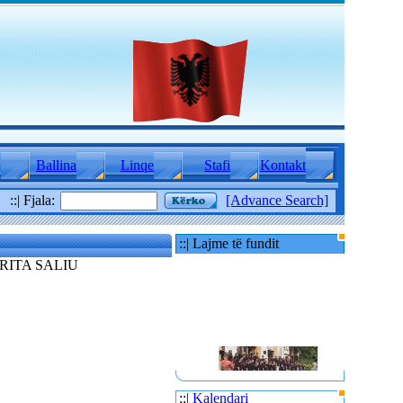
Ballina
Linqe
Stafi
Kontakt
::| Fjala:
[Advance Search]
::| Lajme të fundit
RITA SALIU
80 TË RINJ AMERIKANË
E MBAJTËN PARA
::|
Kalendari