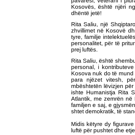
pavarësi, veterani i plur
Kosovës, është njëri ng
dhëntë jetë!
Rita Saliu, një Shqipt
zhvillimet në Kosovë d
tyre, familje intelektue
personalitet, për të pri
prej luftës.
Rita Saliu, është shembu
personal, i kontributev
Kosova nuk do të mund t
para njëzet vitesh, pë
mbështetën lëvizjen për 
ishte Humanistja Rita S
Atlantik, me zemrën në
familjen e saj, e gjysmë
shtet demokratik, të sta
Midis këtyre dy figurav
luftë për pushtet dhe etj