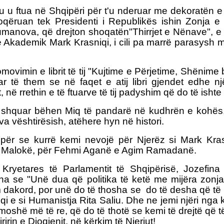
u u ftua në Shqipëri për t'u nderuar me dekoratën e
qëruan tek Presidenti i Republikës ishin Zonja e 
manova, që drejton shoqatën"Thirrjet e Nënave", e
 Akademik Mark Krasniqi, i cili pa marrë parasysh m
movimin e librit të tij "Kujtime e Përjetime, Shënime
 të them se në faqet e atij libri gjendet edhe nj
në rrethin e të ftuarve të tij padyshim që do të ishte
shquar bëhen Miq të pandarë në kudhrën e kohës, 
va vështirësish, atëhere hyn në histori.
për se kurrë kemi nevojë për Njerëz si Mark Krasn
 Malokë, për Fehmi Aganë e Agim Ramadanë.
Kryetares të Parlamentit të Shqipërisë, Jozefina 
tha se "Unë dua që politika të ketë me mijëra zonja 
am dakord, por unë do të thosha se do të desha që të
i e si Humanistja Rita Saliu. Dhe ne jemi njëri nga 
oshë më të re, që do të thotë se kemi të drejtë që 
ririn e Diogjenit, në kërkim të Njeriut!