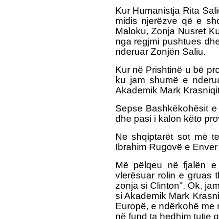
Kur Humanistja Rita Sali
midis njerëzve që e sho
Maloku, Zonja Nusret Ku
nga regjmi pushtues dhe
nderuar Zonjën Saliu.
Kur në Prishtinë u bë pro
ku jam shumë e nderuar
Akademik Mark Krasniqit, 
Sepse Bashkëkohësit e 
dhe pasi i kalon këto pro
Ne shqiptarët sot më te
Ibrahim Rugovë e Enver
Më pëlqeu në fjalën e 
vlerësuar rolin e gruas 
zonja si Clinton". Ok, j
si Akademik Mark Krasniq
Europë, e ndërkohë me m
në fund ta hedhim tutje qi