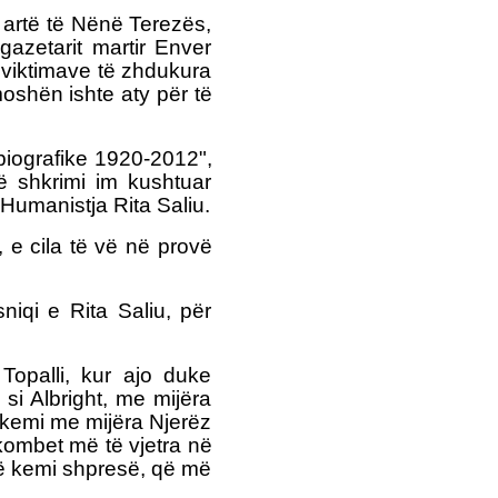
 artë të Nënë Terezës,
NATO-ja DHE BE-ja JANË
gazetarit martir Enver
BASHKËFAJTORE PËR
 viktimave të zhdukura
SITUATËN NË
MAQEDONINga
oshën ishte aty për të
AUGUSTIN PALOKAJ
ERDOGAN NË TIRANË -
 biografike 1920-2012",
TAKOHET ME NISHANIN
ë shkrimi im kushtuar
 Humanistja Rita Saliu.
e cila të vë në provë
PROTESTA SOT NË
SHKUP - TË DORËHIQET
iqi e Rita Saliu, për
QEVERIA NË TËRËSI
PYETJA E VOGËLUSHES
ZAMIRA JASHARI NGA
Topalli, kur ajo duke
KUMANOVA - NËNË, A
si Albright, me mijëra
VRASIN FËMIJË?
 kemi me mijëra Njerëz
LIBRI ME POEZI TË
kombet më të vjetra në
ZGJEDHURA I POETIT
të kemi shpresë, që më
FASLLI HALITI,
BOTOHET NË ROMË