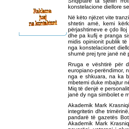
Shqiptare ta sjellin rr
konstelacione diellore 
Në këto njëzet vite tranzi
shtetin amë, kemi kërku
përjashtimeve e çdo lloj 
dhe pa kufij e pranga si
midis opinionit publik t
nga konstelacionet diell
shumë prej tyre janë në pr
Rruga e vështirë për d
europiano-perëndimor, nd
nga e shkuara, na ka b
mbetemi duke mbajtur në d
Miq të denjë e personali
janë dy nga simbolet e r
Akademik Mark Krasniqi
integritetin dhe trimëri
pandarë të gazetës Bota
Akademik Mark Krasniqi