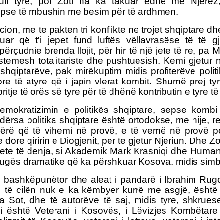
otull tyre, por Zoti na ka takuar edhe me Njerëz,
sepse të mbushin me besim për të ardhmen.
cion, me të paktën tri konflikte në trojet shqiptare dhe 
ar që t'i jepet fund luftës vëllavrasëse të të gjit
përçudnie brenda llojit, për hir të një jete të re, pa 
stemesh totalitariste dhe pushtuesish. Kemi gjetur n
ë shqiptarëve, pak mirëkuptim midis profiterëve poli
ore të atyre që i japin vlerat kombit. Shumë prej ty
itje të orës së tyre për të dhënë kontributin e tyre t
emokratizimin e politikës shqiptare, sepse komb
ërsa politika shqiptare është ortodokse, me hije, r
ërë që të vihemi në provë, e të vemë në provë po
orë qiririn e Diogjenit, për të gjetur Njeriun. Dhe Z
tete të denja, si Akademik Mark Krasniqi dhe Humanist
rugës dramatike që ka përshkuar Kosova, midis simbo
 bashkëpunëtor dhe aleat i pandarë i Ibrahim Rugo
në, të cilën nuk e ka këmbyer kurrë me asgjë, është
 Sot, dhe të autorëve të saj, midis tyre, shkrues
 është Veterani i Kosovës, i Lëvizjes Kombëtare 