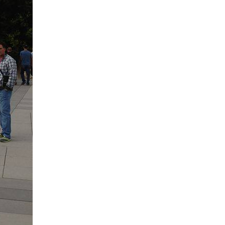
KUMANOVËS!
VUÇIÇ MË 27 MAJ IA
KTHEN VIZITËN RAMËS
PRISHTINA DHE SHKUPI
BËJNË IDENTIFIKIMIN E
TË VRARËVE
NËNKRYETARI I
PARLAMENTIT
EVROPIAN KËRKON
DORËHEQJEN E
GRUEVSKIT
PRESIDENTI ERDOGAN
SOT VIZITON TIRANËN
TRI DORËHEQJE NË
QEVERINË E
MAQEDONISË
ALBUMI I PIKTORIT - 3
TABLO NGA HELIDON