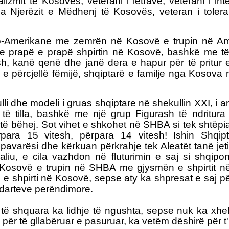
alizmit të Kosovës, veterani i letrave, veterani i int
a Njerëzit e Mëdhenj të Kosovës, veteran i tolera
aro-Amerikane me zemrën në Kosovë e trupin në Ame
he prapë e prapë shpirtin në Kosovë, bashkë me t
lësh, kanë qenë dhe janë dera e hapur për të pritur e
tur e përcjellë fëmijë, shqiptarë e familje nga Koso
lli dhe modeli i gruas shqiptare në shekullin XXI, i
e të tilla, bashkë me një grup Figurash të ndritur
ë bëhej. Sot vihet e shkohet në SHBA si tek shtëpia
rpara 15 vitesh, përpara 14 vitesh! Ishin Shqip
pavarësi dhe kërkuan përkrahje tek Aleatët tanë jeti
aliu, e cila vazhdon në fluturimin e saj si shqipo
 Kosovë e trupin në SHBA me gjysmën e shpirtit 
n e shpirti në Kosovë, sepse aty ka shpresat e saj p
ndarteve perëndimore.
e të shquara ka lidhje të ngushta, sepse nuk ka xhe
e për të gllabëruar e pasuruar, ka vetëm dëshirë për t