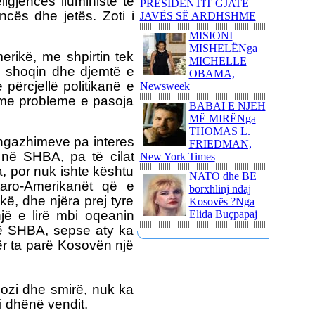
eligjencës iluministe të
NJË ITINERAR
PRESIDENTIT GJATË
TRONDITËS
ncës dhe jetës. Zoti i
JAVËS SË ARDHSHME
POETIKShaip Beqiri: Hidra
MISIONI
e mllefit / Hydra des Zorns,
MISHELËNga
Limmat Verlag, 2014,
rikë, me shpirtin tek
MICHELLE
ZÃ¼richNga ADEM
ë shoqin dhe djemtë e
OBAMA,
GASHI
 përcjellë politikanë e
Newsweek
PAUL GAUGUIN - NJË
va me probleme e pasoja
BABAI E NJEH
UDHËTIM DREJT
MË MIRËNga
VENDEVE
THOMAS L.
IDILIKEEkspozita e
 angazhimeve pa interes
FRIEDMAN,
Fondation Beyeler propozon
a në SHBA, pa të cilat
New York Times
një nga ngjarjet kulturore
, por nuk ishte kështu
pikante të vitit 2015
NATO dhe BE
taro-Amerikanët që e
borxhlinj ndaj
PërkujtimMARIAN TUNAJ
kë, dhe njëra prej tyre
Kosovës ?Nga
- VEPRIMTAR I SHQUAR
një e lirë mbi oqeanin
Elida Buçpapaj
PËR LIRINË DHE
në SHBA, sepse aty ka
PAVARËSINË E
KOSOVËS
ër ta parë Kosovën një
Ohridsky - UASHINGTONI
BLLOKON LLOGARITË
lozi dhe smirë, nuk ka
DHE PRONAT E
POLITIKANËVE
'i dhënë vendit.
MAQEDONAS