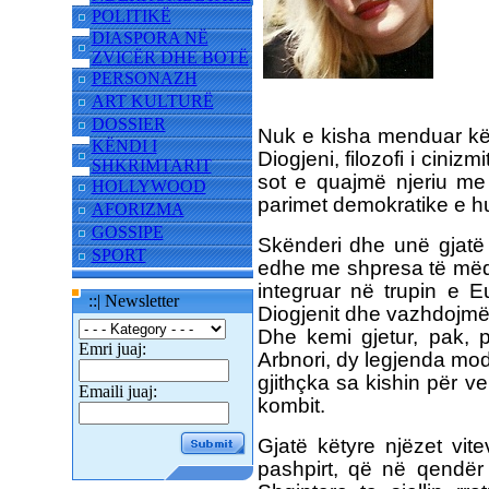
POLITIKË
DIASPORA NË
ZVICËR DHE BOTË
PERSONAZH
ART KULTURË
DOSSIER
Nuk e kisha menduar kës
KËNDI I
Diogjeni, filozofi i cini
SHKRIMTARIT
sot e quajmë njeriu me 
HOLLYWOOD
parimet demokratike e h
AFORIZMA
GOSSIPE
Skënderi dhe unë gjatë 
SPORT
edhe me shpresa të mëdh
integruar në trupin e E
::| Newsletter
Diogjenit dhe vazhdojmë 
Dhe kemi gjetur, pak, 
Emri juaj:
Arbnori, dy legjenda mod
gjithçka sa kishin për v
Emaili juaj:
kombit.
Gjatë këtyre njëzet vit
pashpirt, që në qendë