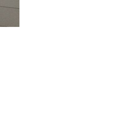
HALITI
TË RËNËT E
KUMANOVËSPoezi
promemoriale nga
RRUSTEM GECI
PRESIDENTI PUTIN
PRET SEKRETARIN
KERRY NË SOÇI
MBYLLET AEROPORTI I
PRISHTINËS -
MENJËHERË PAS
AKSIDENTIMIT TË
HELIKOPTERIT TË
EULEX-it
ZËRI I AMERIKËS -
MBIZOTËROJNË
PAQARTËSITË NË
MAQEDONI
DEPARTAMENTI