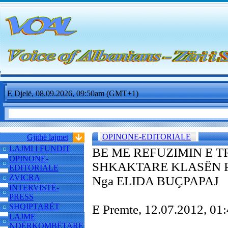
E Djelë, 08.09.2026, 09:50am (GMT+1)
OPINONE-EDITORIALE
Gjithë lajmet
LAJMI I FUNDIT
BE ME REFUZIMIN E T
OPINONE-
SHKAKTARE KLASËN P
EDITORIALE
ZVICRA
Nga ELIDA BUÇPAPAJ
INTERVISTË-
PRESS
SHQIPTARËT
E Premte, 12.07.2012, 0
LAJME
NDËRKOMBËTARE