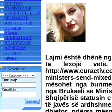
POLITIKË
DIASPORA NË
ZVICËR DHE BOTË
PERSONAZH
ART KULTURË
DOSSIER
KËNDI I
SHKRIMTARIT
HOLLYWOOD
AFORIZMA
GOSSIPE
Lajmi është dhënë ng
SPORT
ta lexojë vetë
::| Newsletter
http://www.euractiv.
ministers-send-mixe
Emri juaj:
mësohet nga burime 
nga Brukseli se Minis
Emaili juaj:
Shqipërisë statusin e
të javës së ardhshme,
dhjetor, ndërsa mëso