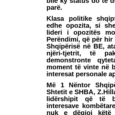
bile ky status do të 
parë.
Klasa politike shqi
edhe opozita, si she
lideri i opozitës 
Perëndimi, që për hir t
Shqipërisë në BE, ata
njëri-tjetrit, të 
demonstronte qytet
moment të vinte në b
interesat personale ap
Më 1 Nëntor Shqipër
Shtetit e SHBA, Z.Hillar
lidërshipit që të 
interesave kombëtare
nuk e dëgjoi këtë