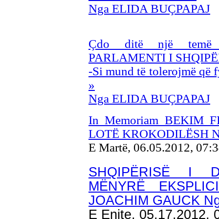
Nga ELIDA BUÇPAPAJ
Çdo ditë një te
PARLAMENTI I SHQIPË
-Si mund të tolerojmë që f
»
Nga ELIDA BUÇPAPAJ
In Memoriam BEKIM 
LOTË KROKODILËSH N
E Martë, 06.05.2012, 07:
SHQIPËRISË I 
MËNYRË EKSPLICI
JOACHIM GAUCK Ng
E Enjte, 05.17.2012,