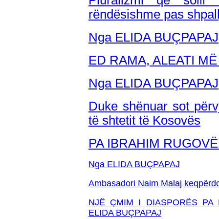
Pluralizmi qe soll
rëndësishme pas shpall
Nga ELIDA BUÇPAPAJ
ED RAMA, ALEATI MË 
Nga ELIDA BUÇPAPAJ
Duke shënuar sot përvj
të shtetit të Kosovës
PA IBRAHIM RUGOV
Nga ELIDA BUÇPAPAJ
Ambasadori Naim Malaj keqpërdori 
NJË ÇMIM I DIASPORËS PA
ELIDA BUÇPAPAJ