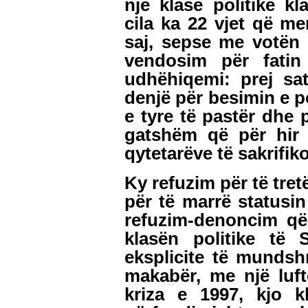
një klase politike k
cila ka 22 vjet që m
saj, sepse me votën 
vendosim për fatin
udhëhiqemi: prej sat
denjë për besimin e pop
e tyre të pastër dhe 
gatshëm që për hir 
qytetarëve të sakrifiko
Ky refuzim për të tret
për të marrë statusin
refuzim-denoncim q
klasën politike të
eksplicite të mundsh
makabër, me një luftë
kriza e 1997, kjo k