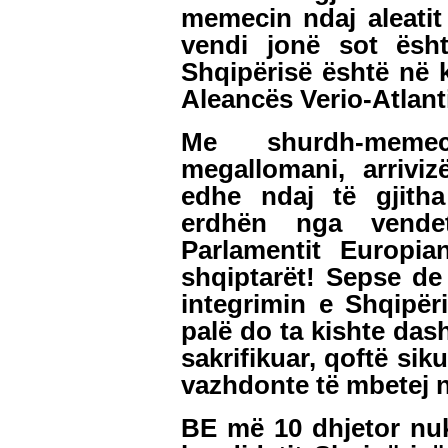
memecin ndaj aleatit t
vendi jonë sot ësh
Shqipërisë është në 
Aleancës Verio-Atlant
Me shurdh-memecë
megallomani, arrivi
edhe ndaj të gjith
erdhën nga vende
Parlamentit Europi
shqiptarët! Sepse de
integrimin e Shqipër
palë do ta kishte das
sakrifikuar, qoftë si
vazhdonte të mbetej n
BE më 10 dhjetor nuk 