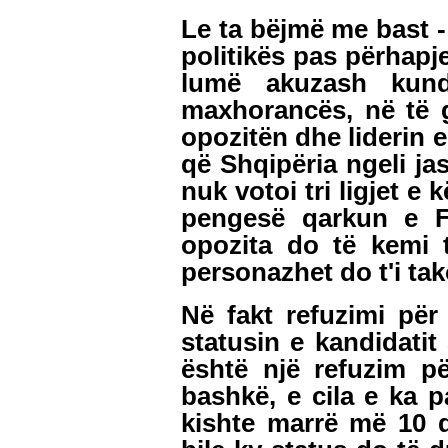
Le ta bëjmë me bast -
politikës pas përhapjes
lumë akuzash kundër
maxhorancës, në të g
opozitën dhe liderin e
që Shqipëria ngeli ja
nuk votoi tri ligjet e
pengesë qarkun e F
opozita do të kemi t
personazhet do t'i tak
Në fakt refuzimi për 
statusin e kandidatit
është një refuzim për
bashkë, e cila e ka p
kishte marrë më 10 dh