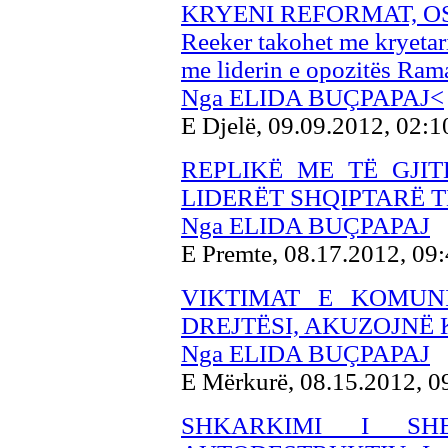
KRYENI REFORMAT, OS
Reeker takohet me kryetari
me liderin e opozitës Ram
Nga ELIDA BUÇPAPAJ<
E Djelë, 09.09.2012, 02:
REPLIKË ME TË GJIT
LIDERËT SHQIPTARË 
Nga ELIDA BUÇPAPAJ
E Premte, 08.17.2012, 09
VIKTIMAT E KOMUN
DREJTËSI, AKUZOJNË 
Nga ELIDA BUÇPAPAJ
E Mërkurë, 08.15.2012, 
SHKARKIMI I SH