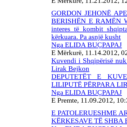
E Mërkurë, 11.21.2012, 
GORDON JEHONË APEL
BERISHËN E RAMËN Wash
interes të kombit shqipt
kërkuara. Pa asnjë kusht
Nga ELIDA BUÇPAPAJ
E Mërkurë, 11.14.2012, 
Kuvendi i Shqipërisë nuk 
Lirak Bejkon
DEPUTETËT E KUVE
LILIPUTË PËRPARA LI
Nga ELIDA BUÇPAPAJ
E Premte, 11.09.2012, 10
E PATOLERUESHME A
KËRKESAVE TË SHBA E