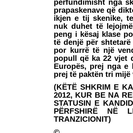
përfundimisht nga sk
prapaskenave që diktoi
ikjen e tij skenike, t
nuk duhet të lejojm
peng i kësaj klase poli
të denjë për shtetarë
por kurrë të një ven
popull që ka 22 vjet q
Europës, prej nga e k
prej të paktën tri mijë
(KËTË SHKRIM E K
2012, KUR BE NA R
STATUSIN E KANDID
PËRFSHIRË NË L
TRANZICIONIT)
©