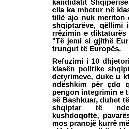
kandidatit Shqipërisë,
cila ka mbetur në kla
tillë ajo nuk meriton
shqiptarëve, qëllimi i
rrëzimin e diktaturës
"Të jemi si gjithë Eu
trungut të Europës.
Refuzimi i 10 dhjetor
klasën politike shqi
detyrimeve, duke u k
ndëshkim për çdo qy
pengon integrimin e ti
së Bashkuar, duhet të
shqiptar të nde
kushdoqoftë, pavarësi
mos pranojë kurrë më 