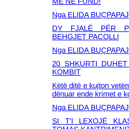
MË NË FUND!
Nga ELIDA BUÇPAPAJ
DY FJALË PËR P
BEHGJET PACOLLI
Nga ELIDA BUÇPAPAJ
20 SHKURTI DUHET
KOMBIT
Këtë ditë e kujton vetë
dënuar ende krimet e 
Nga ELIDA BUÇPAPAJ
SI T'I LEXOJË KLA