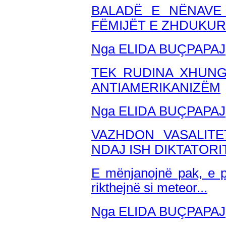
BALADË E NËNAVE
FËMIJËT E ZHDUKUR
Nga ELIDA BU
ÇPAPAJ
TEK RUDINA XHUNG
ANTIAMERIKANIZËM
Nga ELIDA BUÇPAPAJ
VAZHDON VASALITE
NDAJ ISH DIKTATORI
E mënjanojnë pak, e pa
rikthejnë si meteor...
Nga ELIDA BUÇPAPAJ