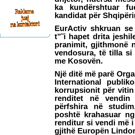
ka kundërshtuar fu
kandidat për Shqipëri
EurActiv shkruan se
t"˜i hapet drita jeshi
pranimit, gjithmonë 
vendosura, të tilla s
me Kosovën.
Një ditë më parë Orga
International publik
korrupsionit për vitin
renditet në vendin
përfshira në studi
poshtë krahasuar ng
renditur si vendi më i
gjithë Europën Lindor