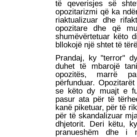
të qeverisjes së shte
opozitarizmi që ka nd
riaktualizuar dhe rifak
opozitare dhe që mu
shumëvërtetuar këto d
bllokojë një shtet të tërë
Prandaj, ky "terror" d
duhet të mbarojë tani
opozitës, marrë pa
përfunduar. Opozitarë
se këto dy muajt e fu
pasur ata për të tërhe
kanë piketuar, për të ri
për të skandalizuar mj
dhjetorit. Deri këtu, k
pranueshëm dhe i m