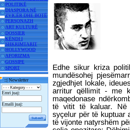
POLITIKË
DIASPORA NË
ZVICËR DHE BOTË
PERSONAZH
ART KULTURË
DOSSIER
KËNDI I
SHKRIMTARIT
HOLLYWOOD
AFORIZMA
GOSSIPE
Edhe sikur kriza polit
SPORT
mundësohej pjesëmarr
::| Newsletter
zgjedhjet lokale, ideue
arritur qëllimit - me 
Emri juaj:
maqedonase ndërkombët
Emaili juaj:
të vitit të kaluar. N
syçelur për të kuptuar 
të vijonte natyrshëm për