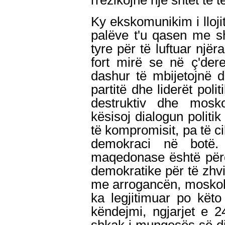
rrezikojnë një shtet të t
Ky ekskomunikim i llojit
palëve t'u qasen me s
tyre për të luftuar njër
fort mirë se në ç'der
dashur të mbijetojnë 
partitë dhe liderët poli
destruktiv dhe mosk
kësisoj dialogun politi
të kompromisit, pa të c
demokraci në botë.
maqedonase është përc
demokratike për të zhvil
me arrogancën, moskokëç
ka legjitimuar po këto
këndejmi, ngjarjet e 24