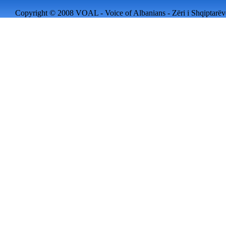
Copyright © 2008 VOAL - Voice of Albanians - Zëri i Shqiptarëve 