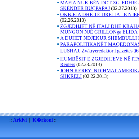
MAFIA NUK BËN DOT ZGJEDHJE 
SKËNDER BUÇPAPAJ
(02.27.2013)
OKB-EJA DHE TË DREJTAT E NJER
(02.26.2013)
ZGJEDHJET NË ITALI DHE KRAHA
MUNGON NJË GRILLONga ELIDA
A DUHET NDJEKUR SHEMBULLI 
PARAPOLITIKANËT MAQEDONAS
LUSHAJ, Zv/kryeredaktor i gazettes â
HUMBËSIT E ZGJEDHJEVE NË IT
Reuters
(02.23.2013)
JOHN KERRY: NDIHMAT AMERIK
SHKRELI
(02.22.2013)
::
Arkivi
|
K�rkoni
::