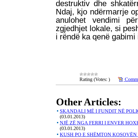
destruktiv dhe shkatër
Ndaj, kjo ndërmarrje op
anulohet vendimi pë
zgjedhjet lokale, si pe
i rëndë ka qenë gabimi i
Rating (Votes: )
Commen
Other Articles:
SKANDALI MË I FUNDIT NË POLI
(03.01.2013)
NJË ZË NGA FERRI I ENVER HOX
(03.01.2013)
KUSH PO E SHËMTON KOSOVËN