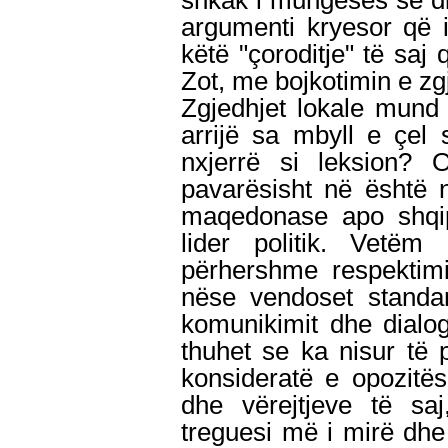
shkak i mungesës së di
argumenti kryesor që i
këtë "çoroditje" të saj
Zot, me bojkotimin e zg
Zgjedhjet lokale mund 
arrijë sa mbyll e çel 
nxjerrë si leksion? O
pavarësisht në është n
maqedonase apo shqipt
lider politik. Vetëm
përhershme respektimi
nëse vendoset standar
komunikimit dhe dialo
thuhet se ka nisur të 
konsideratë e opozitë
dhe vërejtjeve të saj
treguesi më i mirë dhe 