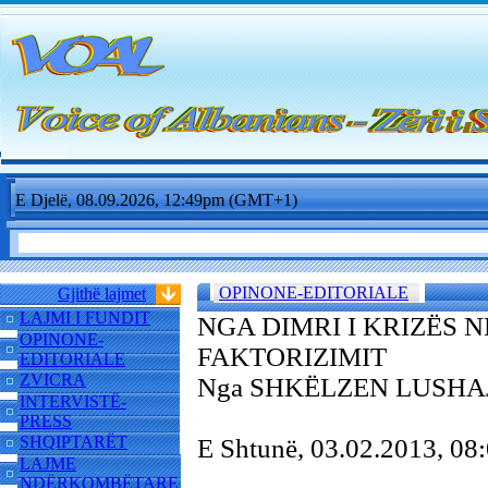
E Djelë, 08.09.2026, 12:49pm (GMT+1)
OPINONE-EDITORIALE
Gjithë lajmet
LAJMI I FUNDIT
NGA DIMRI I KRIZËS 
OPINONE-
FAKTORIZIMIT
EDITORIALE
ZVICRA
Nga SHKËLZEN LUSHA
INTERVISTË-
PRESS
SHQIPTARËT
E Shtunë, 03.02.2013, 0
LAJME
NDËRKOMBËTARE