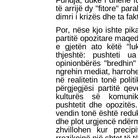
Fundja, duke i dhënë fu
të arrijë dy "fitore" pa
dimri i krizës dhe ta fak
Por, nëse kjo ishte pik
partitë opozitare maqed
e gjetën ato këtë "lu
thjeshtë: pushteti u
opinionbërës "bredhin"
ngrehin mediat, harrohet
në realitetin tonë polit
përgjegjësi partitë q
kulturës së komunik
pushtetit dhe opozitës.
vendin tonë është redu
dhe plot urgjencë ndërm
zhvillohen kur precip