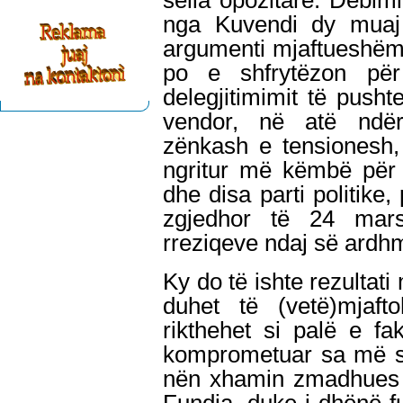
selia opozitare: Dëbim
nga Kuvendi dy muaj 
argumenti mjaftueshëm
po e shfrytëzon pë
delegjitimimit të push
vendor, në atë ndë
zënkash e tensionesh,
ngritur më këmbë për 
dhe disa parti politike
zgjedhor të 24 mar
rreziqeve ndaj së ardhm
Ky do të ishte rezultat
duhet të (vetë)mjafto
rikthehet si palë e fak
komprometuar sa më s'
nën xhamin zmadhues 