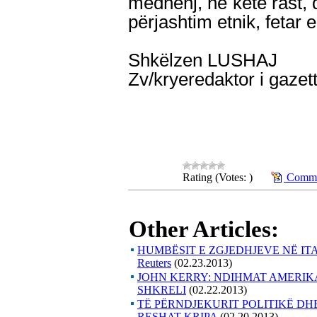
mëdhenj, në këtë rast, d
përjashtim etnik, fetar e
Shkëlzen LUSHAJ
Zv/kryeredaktor i gaze
Rating (Votes: )
Commen
Other Articles:
HUMBËSIT E ZGJEDHJEVE NË IT
Reuters
(02.23.2013)
JOHN KERRY: NDIHMAT AMERIK
SHKRELI
(02.22.2013)
TË PËRNDJEKURIT POLITIKË DH
RESHAT KRIPA
(02.20.2013)