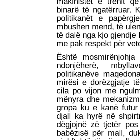
makinistët e trenit që 
binarë të ngatërruar.
politikanët e papërg
mbushen mend, të ulen 
të dalë nga kjo gjendje
me pak respekt për vete
Është mosmirënjohj
ndonjëherë, mbyll
politikanëve maqedonas
mirësi e dorëzgjatje 
cila po vijon me ngulm 
mënyra dhe mekanizma 
gropa ku e kanë futur 
djall ka hyrë në shpirt
dëgjojnë zë tjetër pos
babëzisë për mall, du