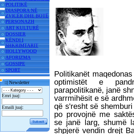
POLITIKË
DIASPORA NË
ZVICËR DHE BOTË
PERSONAZH
ART KULTURË
DOSSIER
KËNDI I
SHKRIMTARIT
HOLLYWOOD
AFORIZMA
GOSSIPE
SPORT
Politikanët maqedonas 
optimistët e pand
::| Newsletter
parapolitikanë, janë sh
Emri juaj:
varrmihësit e së ardhm
që s'resht së shemburi 
Emaili juaj:
po provojnë me saktës
se janë larg, shumë l
shpjerë vendin drejt 