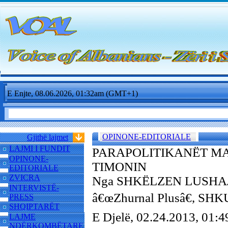
E Enjte, 08.06.2026, 01:32am (GMT+1)
OPINONE-EDITORIALE
Gjithë lajmet
LAJMI I FUNDIT
PARAPOLITIKANËT M
OPINONE-
TIMONIN
EDITORIALE
ZVICRA
Nga SHKËLZEN LUSHAJ, Z
INTERVISTË-
â€œZhurnal Plusâ€, SHK
PRESS
SHQIPTARËT
E Djelë, 02.24.2013, 01
LAJME
NDËRKOMBËTARE