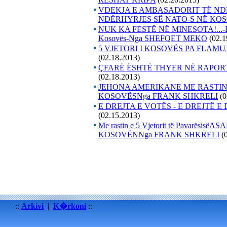
VDEKJA E AMBASADORIT TË NDË
NDËRHYRJES SË NATO-S NË KO
NUK KA FESTË NË MINESOTA!...-Duke 
Kosovës-Nga SHEFQET MEKO
(02.1
5 VJETORI I KOSOVËS PA FLAMUJ
(02.18.2013)
ÇFARË ËSHTË THYER NË RAPOR
(02.18.2013)
JEHONA AMERIKANE ME RASTIN E
KOSOVËSNga FRANK SHKRELI
(0
E DREJTA E VOTËS - E DREJTË
(02.15.2013)
Me rastin e 5 Vjetorit të Pavarë
KOSOVËNNga FRANK SHKRELI
(
::
Arkivi
|
K�rkoni
::