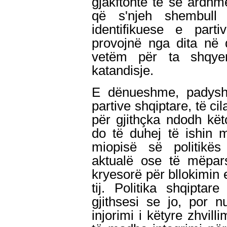
gjakftohtë të së ardhme
që s'njeh shembull
identifikuese e part
provojnë nga dita në 
vetëm për ta shqyer
katandisje.
E dënueshme, padyshi
partive shqiptare, të ci
për gjithçka ndodh kët
do të duhej të ishin 
miopisë së politikë
aktualë ose të mëpars
kryesorë për bllokimin 
tij. Politika shqipta
gjithsesi se jo, por 
injorimi i këtyre zhvil