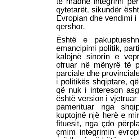
të madhe integrimi pë
qytetarët, sikundër ësht
Evropian dhe vendimi i 
qershor.
Është e pakuptueshm
emancipimi politik, part
kalojnë sinorin e vep
ofruar në mënyrë të p
parciale dhe provincial
i politikës shqiptare, q
që nuk i intereson as
është version i vjetruar 
pamerituar nga shqip
kuptojnë një herë e mi
fituesit, nga çdo për
çmim integrimin evrop