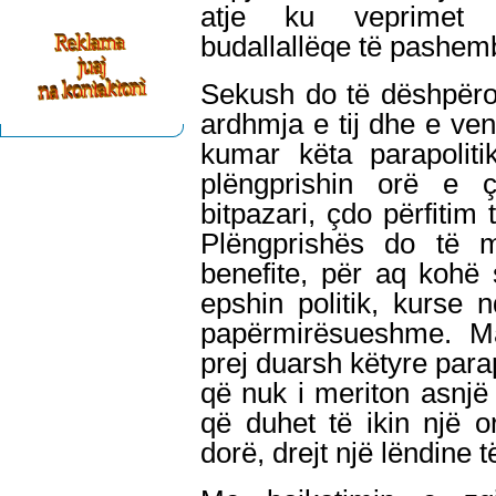
atje ku veprimet 
budallallëqe të pashemb
Sekush do të dëshpëroh
ardhmja e tij dhe e vend
kumar këta parapoli
plëngprishin orë e ç
bitpazari, çdo përfitim t
Plëngprishës do të m
benefite, për aq kohë
epshin politik, kurse
papërmirësueshme. Ma
prej duarsh këtyre para
që nuk i meriton asnjë 
që duhet të ikin një
dorë, drejt një lëndine