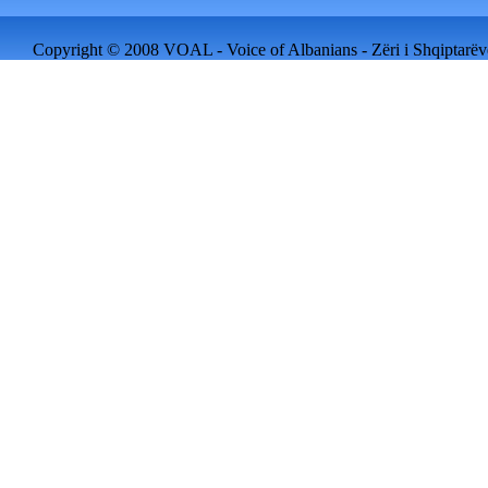
Copyright © 2008 VOAL - Voice of Albanians - Zëri i Shqiptarëve 