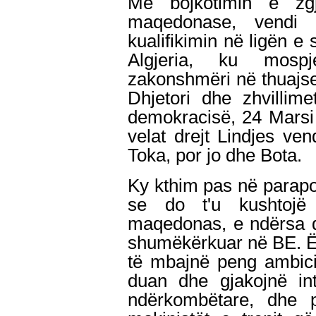
Me bojkotimin e zgj
maqedonase, vendi 
kualifikimin në ligën e 
Algjeria, ku mospj
zakonshmëri në thuajs
Dhjetori dhe zhvillim
demokracisë, 24 Marsi d
velat drejt Lindjes vend
Toka, por jo dhe Bota.
Ky kthim pas në parapo
se do t'u kushtojë 
maqedonas, e ndërsa q
shumëkërkuar në BE. Ës
të mbajnë peng ambici
duan dhe gjakojnë in
ndërkombëtare, dhe 