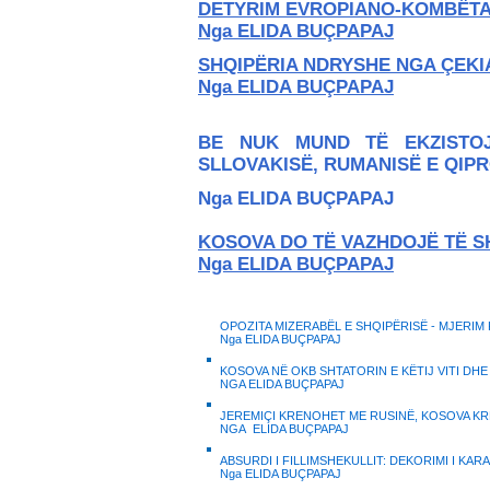
DETYRIM EVROPIANO-KOMBËT
Nga ELIDA BUÇPAPAJ
SHQIPËRIA NDRYSHE NGA ÇEKI
Nga ELIDA BUÇPAPAJ
BE NUK MUND TË EKZISTOJ
SLLOVAKISË, RUMANISË E QIPR
Nga ELIDA BUÇPAPAJ
KOSOVA DO TË VAZHDOJË TË S
Nga ELIDA BUÇPAPAJ
OPOZITA MIZERABËL E SHQIPËRISË - MJERIM
Nga ELIDA BUÇPAPAJ
KOSOVA NË OKB SHTATORIN E KËTIJ VITI DHE 
NGA ELIDA BUÇPAPAJ
J
EREMIÇI KRENOHET ME RUSINË, KOSOVA KR
NGA ELIDA BUÇPAPAJ
ABSURDI I FILLIMSHEKULLIT: DEKORIMI I KAR
Nga ELIDA BUÇPAPAJ