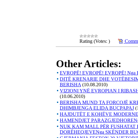
Rating (Votes: )
Commen
Other Articles:
EVROPË! EVROPË! EVROPË! Nga 
DITË KRENARIE DHE VOTËBESI
BERISHA
(10.08.2010)
VIZIONI YNË EVROPIAN I RIBA
(10.06.2010)
BERISHA MUND TA FORCOJË KRE
DHIMBJENGA ELIDA BUÇPAPAJ
(
HAJDUTËT E KOHËVE MODERNE
HAMENDJET PARAZGJEDHORENg
NUK KAM MALL PËR FUSHATAT 
DORËHEQJEVENga SKËNDER BU