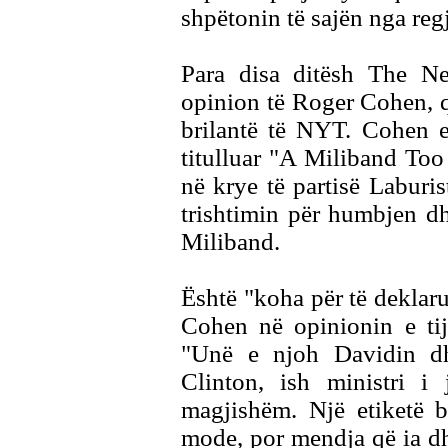
shpëtonin të sajën nga reg
Para disa ditësh The N
opinion të Roger Cohen, q
brilantë të NYT. Cohen e
titulluar "A Miliband Too
në krye të partisë Laburis
trishtimin për humbjen dh
Miliband.
Është "koha për të deklar
Cohen në opinionin e ti
"Unë e njoh Davidin dh
Clinton, ish ministri i
magjishëm. Një etiketë b
mode, por mendja që ia dh