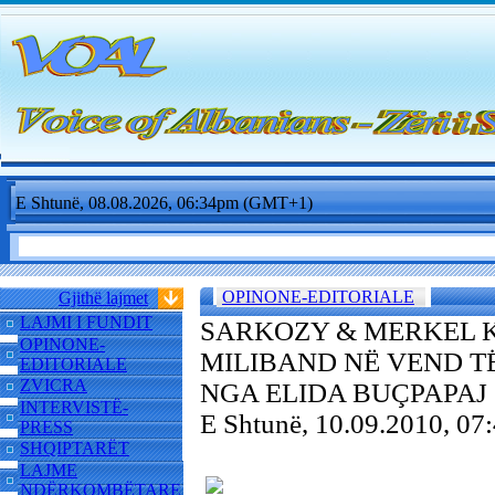
E Shtunë, 08.08.2026, 06:34pm (GMT+1)
OPINONE-EDITORIALE
Gjithë lajmet
LAJMI I FUNDIT
SARKOZY & MERKEL K
OPINONE-
MILIBAND NË VEND 
EDITORIALE
ZVICRA
NGA ELIDA BUÇPAPAJ
INTERVISTË-
E Shtunë, 10.09.2010, 0
PRESS
SHQIPTARËT
LAJME
NDËRKOMBËTARE