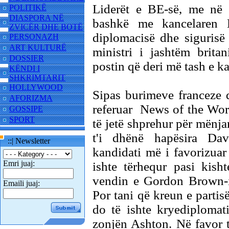
Liderët e BE-së, me në k
POLITIKË
DIASPORA NË
bashkë me kancelaren 
ZVICËR DHE BOTË
diplomacisë dhe sigurisë
PERSONAZH
ART KULTURË
ministri i jashtëm brita
DOSSIER
postin që deri më tash e k
KËNDI I
SHKRIMTARIT
HOLLYWOOD
Sipas burimeve franceze d
AFORIZMA
referuar News of the Worl
GOSSIPE
SPORT
të jetë shprehur për mënj
t'i dhënë hapësira Dav
::| Newsletter
kandidati më i favorizua
Emri juaj:
ishte tërhequr pasi kish
vendin e Gordon Brown-it
Emaili juaj:
Por tani që kreun e partis
do të ishte kryediplomat
zonjën Ashton. Në favor 