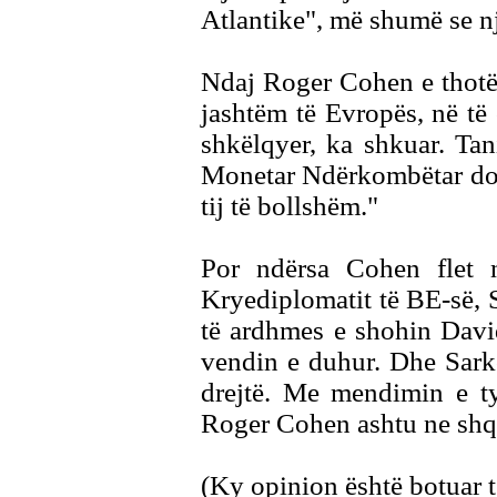
Atlantike", më shumë se nj
Ndaj Roger Cohen e thotë 
jashtëm të Evropës, në të
shkëlqyer, ka shkuar. Ta
Monetar Ndërkombëtar do 
tij të bollshëm."
Por ndërsa Cohen flet 
Kryediplomatit të BE-së, 
të ardhmes e shohin Davi
vendin e duhur. Dhe Sark
drejtë. Me mendimin e ty
Roger Cohen ashtu ne shqi
(Ky opinion është botuar 