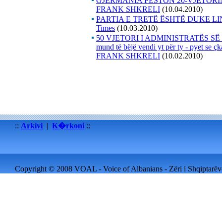
GJERMANIA FESTON 20-VJETORIN E
FRANK SHKRELI
(10.04.2010)
PARTIA E TRETË ËSHTË DUKE LI
Times
(10.03.2010)
50 VJETORI I ADMINISTRATËS SË
mund të bëjë vendi yt për ty - pyet se 
FRANK SHKRELI
(10.02.2010)
::
Arkivi
|
K�rkoni
::
Copyright © 2008 VOAL - Voice of Albanians - Zëri i Shqiptarëve 