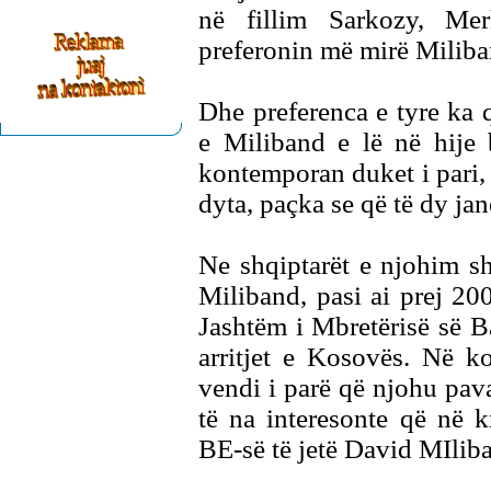
në fillim Sarkozy, Mer
preferonin më mirë Miliba
Dhe preferenca e tyre ka q
e Miliband e lë në hije
kontemporan duket i pari
dyta, paçka se që të dy jan
Ne shqiptarët e njohim s
Miliband, pasi ai prej 20
Jashtëm i Mbretërisë së B
arritjet e Kosovës. Në k
vendi i parë që njohu pav
të na interesonte që në k
BE-së të jetë David MIlib