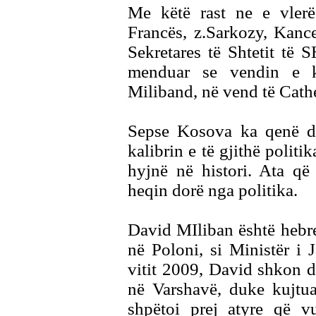
Me këtë rast ne e vlerë
Francës, z.Sarkozy, Kanc
Sekretares të Shtetit të 
menduar se vendin e k
Miliband, në vend të Cath
Sepse Kosova ka qenë d
kalibrin e të gjithë politi
hyjnë në histori. Ata që
heqin dorë nga politika.
David MIliban është hebre 
në Poloni, si Ministër i 
vitit 2009, David shkon dh
në Varshavë, duke kujtua
shpëtoi prej atyre që v