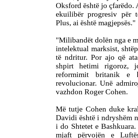
Oksford është jo çfarëdo. 
ekuilibër progresiv për t
Plus, ai është magjepsës."
"Milibandët dolën nga e ma
intelektual marksist, shtëp
të ndritur. Por ajo që a
shpirt hetimi rigoroz, 
reformimit britanik e 
revolucionar. Unë admiroj
vazhdon Roger Cohen.
Më tutje Cohen duke krah
Davidi është i ndryshëm n
i do Shtetet e Bashkuara. 
mjaft përvojën e Luftë