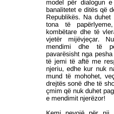
model për dialogun e 
banalitetet e ditës q
Republikës. Na duhet 
tona të papërlyeme,
kombëtare dhe të vler
vjetër mijëvjeçar. N
mendimi dhe të për
pavarësisht nga pesha 
të jemi të aftë me res
njeriu, edhe kur nuk n
mund të mohohet, ve
drejtës sonë dhe të sho
çmim që nuk duhet pagu
e mendimit njerëzor!
Kemi nevojë për nji