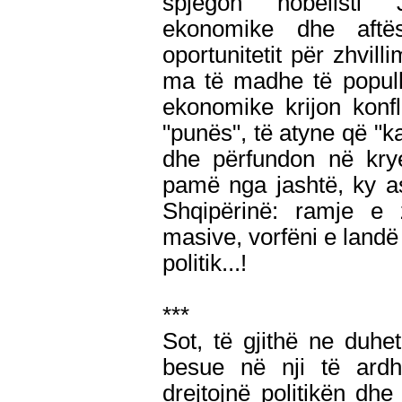
spjegon nobelisti J.
ekonomike dhe aftë
oportunitetit për zhvill
ma të madhe të popull
ekonomike krijon konfl
"punës", të atyne që "k
dhe përfundon në krye
pamë nga jashtë, ky a
Shqipërinë: ramje e z
masive, vorfëni e landë
politik...!
***
Sot, të gjithë ne duhe
besue në nji të ard
drejtojnë politikën dhe