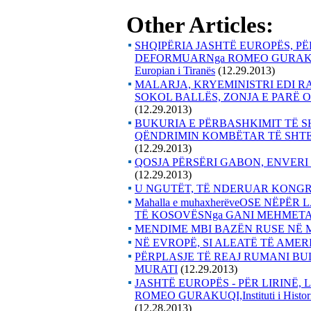
Other Articles:
SHQIPËRIA JASHTË EUROPËS, PË
DEFORMUARNga ROMEO GURAKUQI, Inst
Europian i Tiranës
(12.29.2013)
MALARJA, KRYEMINISTRI EDI RA
SOKOL BALLËS, ZONJA E PARË 
(12.29.2013)
BUKURIA E PËRBASHKIMIT TË 
QËNDRIMIN KOMBËTAR TË SHTE
(12.29.2013)
QOSJA PËRSËRI GABON, ENVERI
(12.29.2013)
U NGUTËT, TË NDERUAR KONG
Mahalla e muhaxherëveOSE NËPË
TË KOSOVËSNga GANI MEHMETA
MENDIME MBI BAZËN RUSE NË M
NË EVROPË, SI ALEATË TË AME
PËRPLASJE TË REAJ RUMANI BU
MURATI
(12.29.2013)
JASHTË EUROPËS - PËR LIRINË
ROMEO GURAKUQI,Instituti i Historisë
(12.28.2013)