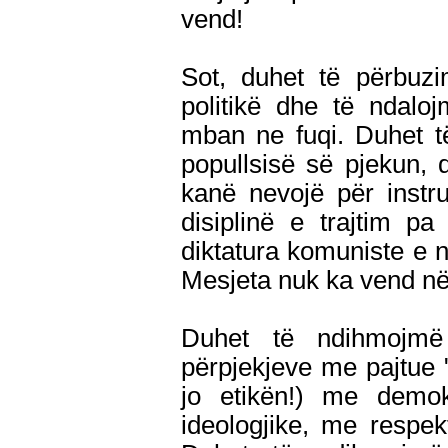
vend!
Sot, duhet të përbuz
politikë dhe të ndalo
mban ne fuqi. Duhet të
popullsisë së pjekun, 
kanë nevojë për instru
disiplinë e trajtim p
diktatura komuniste e 
Mesjeta nuk ka vend në
Duhet të ndihmojmë
përpjekjeve me pajtue "k
jo etikën!) me demok
ideologjike, me respekt