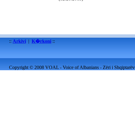
::
Arkivi
|
K�rkoni
::
Copyright © 2008 VOAL - Voice of Albanians - Zëri i Shqiptarëve 