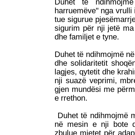
Duhet të ndihmojmë 
harruemëve" nga vrulli i
tue sigurue pjesëmarrje
sigurim për nji jetë ma
dhe familjet e tyne.
Duhet të ndihmojmë në n
dhe solidaritetit shoqë
lagjes, qytetit dhe kr
nji suazë veprimi, mbre
gjen mundësi me përmi
e rrethon.
Duhet të ndihmojmë me
në mesin e nji bote 
zbulue mjetet për adapt