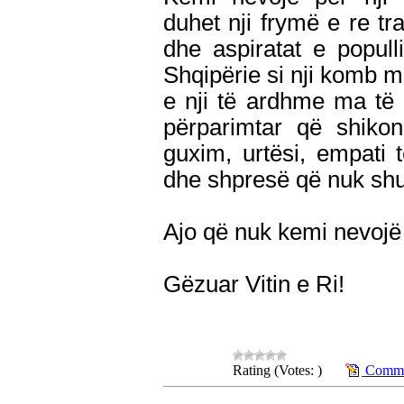
duhet nji frymë e re tr
dhe aspiratat e popull
Shqipërie si nji komb m
e nji të ardhme ma të n
përparimtar që shiko
guxim, urtësi, empati 
dhe shpresë që nuk shu
Ajo që nuk kemi nevojë 
Gëzuar Vitin e Ri!
Rating (Votes: )
Commen