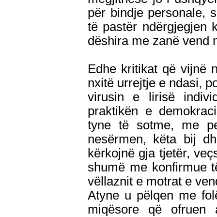
për bindje personale, s
të pastër ndërgjegjen
dëshira me zanë vend m
Edhe kritikat që vijnë
nxitë urrejtje e ndasi, 
virusin e lirisë indi
praktikën e demokraci
tyne të sotme, me pe
nesërmen, këta bij dh
kërkojnë gja tjetër, ve
shumë me konfirmue të
vëllaznit e motrat e vend
Atyne u pëlqen me folë
miqësore që ofruen a