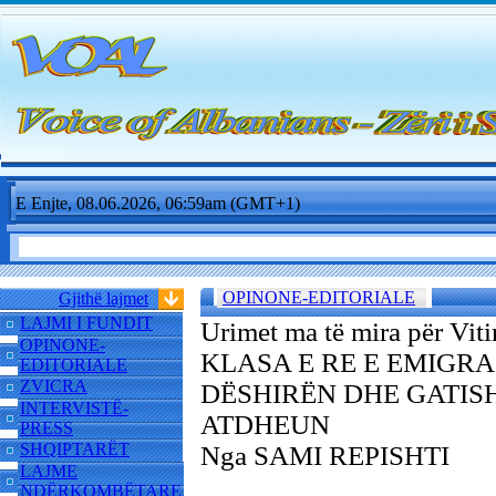
E Enjte, 08.06.2026, 06:59am (GMT+1)
OPINONE-EDITORIALE
Gjithë lajmet
LAJMI I FUNDIT
Urimet ma të mira për Viti
OPINONE-
KLASA E RE E EMIGRA
EDITORIALE
ZVICRA
DËSHIRËN DHE GATI
INTERVISTË-
ATDHEUN
PRESS
SHQIPTARËT
Nga SAMI REPISHTI
LAJME
NDËRKOMBËTARE