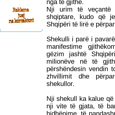
nga të gjithë.
Nji urim të veçantë 
shqiptare, kudo që je
Shqipëri të lirë e përpa
Shekulli i parë i pavar
manifestime gjithëko
gëzim jashtë Shqipë
milionëve në të gj
përshëndesin vendin t
zhvillimit dhe përpa
shekullor.
Nji shekull ka kalue që
nji vite të gjata, të
hidhënime, të pandash