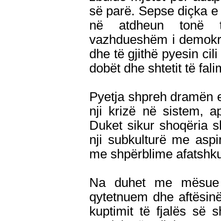
së parë. Sepse diçka e 
në atdheun tonë t
vazhdueshëm i demokrac
dhe të gjithë pyesin cili
dobët dhe shtetit të fa
Pyetja shpreh dramën 
nji krizë në sistem, 
Duket sikur shoqëria sh
nji subkulturë me asp
me shpërblime afatshkur
Na duhet me mësue s
qytetnuem dhe aftësinë
kuptimit të fjalës së