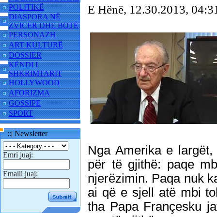
POLITIKË
E Hënë, 12.30.2013, 04
DIASPORA NË
ZVICËR DHE BOTË
PERSONAZH
ART KULTURË
DOSSIER
KËNDI I
SHKRIMTARIT
HOLLYWOOD
AFORIZMA
GOSSIPE
SPORT
::| Newsletter
Nga Amerika e largët,
Emri juaj:
për të gjithë: paqe mb
Emaili juaj:
njerëzimin. Paqa nuk ka
ai që e sjell atë mbi t
tha Papa Françesku ja