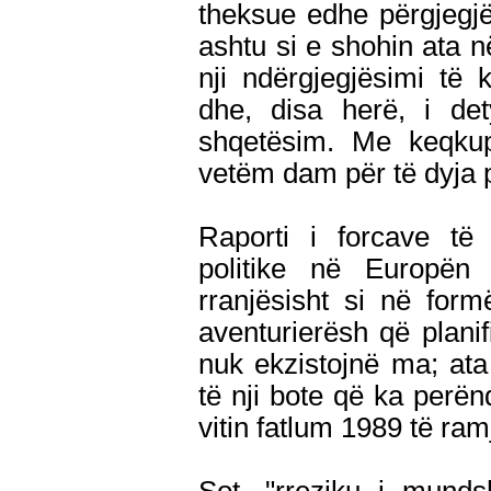
theksue edhe përgjegjë
ashtu si e shohin ata 
nji ndërgjegjësimi të 
dhe, disa herë, i de
shqetësim. Me keqkupt
vetëm dam për të dyja p
Raporti i forcave të
politike në Europën
rranjësisht si në for
aventurierësh që plani
nuk ekzistojnë ma; ata
të nji bote që ka per
vitin fatlum 1989 të ramj