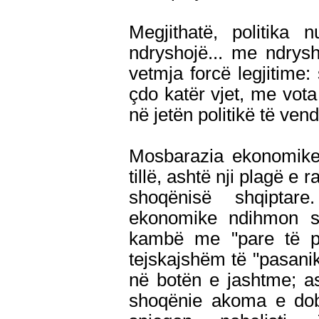
Megjithatë, politika 
ndryshojë... me ndrys
vetmja forcë legjitime: 
çdo katër vjet, me vota
në jetën politikë të vend
Mosbarazia ekonomike 
tillë, ashtë nji plagë e
shoqënisë shqiptar
ekonomike ndihmon si
kambë me "pare të pi
tejskajshëm të "pasani
në botën e jashtme; a
shoqënie akoma e dobë