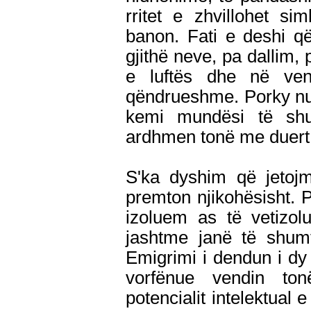
rritet e zhvillohet s
banon. Fati e deshi që
gjithë neve, pa dallim, 
e luftës dhe në ve
qëndrueshme. Porky nuk d
kemi mundësi të shu
ardhmen tonë me duert
S'ka dyshim që jetoj
premton njikohësisht. 
izoluem as të vetizol
jashtme janë të shum
Emigrimi i dendun i dy 
vorfënue vendin to
potencialit intelektual 