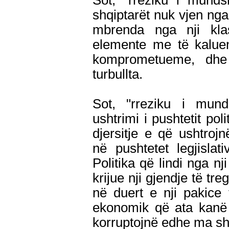
Sot, "rreziku i mund
shqiptarët nuk vjen nga
mbrenda nga nji klasë
elemente me të kaluem
komprometueme, dhe
turbullta.
Sot, "rreziku i mun
ushtrimi i pushtetit pol
djersitje e që ushtroj
në pushtetet legjislat
Politika që lindi nga nj
krijue nji gjendje të tr
në duert e nji pakic
ekonomik që ata kanë 
korruptojnë edhe ma s