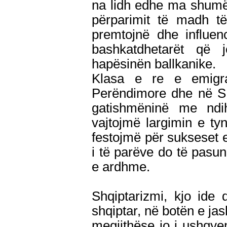
na lidh edhe ma shumë
përparimit të madh t
premtojnë dhe influen
bashkatdhetarët që 
hapësinën ballkanike.
Klasa e re e emigra
Perëndimore dhe në SH
gatishmëninë me ndi
vajtojmë largimin e t
festojmë për sukseset 
i të parëve do të pasun
e ardhme.
Shqiptarizmi, kjo ide
shqiptar, në botën e jas
megjithëse jo i ushqyem