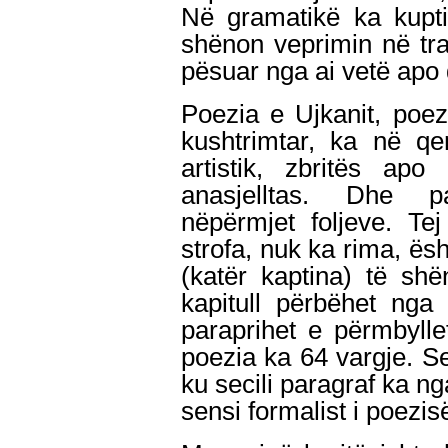
Në gramatikë ka kupti
shënon veprimin në tra
pësuar nga ai vetë apo d
Poezia e Ujkanit, poez
kushtrimtar, ka në qe
artistik, zbritës apo
anasjelltas. Dhe pa
nëpërmjet foljeve. Te
strofa, nuk ka rima, ësh
(katër kaptina) të sh
kapitull përbëhet nga
paraprihet e përmbylle
poezia ka 64 vargje. Se
ku secili paragraf ka n
sensi formalist i poezis