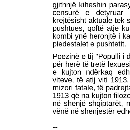
gjithnjë kiheshin paras
censurë e detyruar 
krejtësisht aktuale tek 
pushtues, qoftë atje k
kombi ynë heronjtë i ka
piedestalet e pushtetit.
Poezinë e tij "Populli i 
për herë të tretë lexuesi
e kujton ndërkaq edh
viteve, të atij viti 19
mizori fatale, të padrejt
1913 që na kujton filozo
në shenjë shqiptarët, n
vënë në shenjestër edh
--