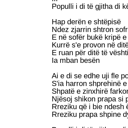
Populli i di të gjitha di
Hap derën e shtëpisë
Ndez zjarrin shtron sof
E në sofër bukë kripë 
Kurrë s'e provon në ditë
E ruan për ditë të vësht
Ia mban besën
Ai e di se edhe uji fle p
S'ia harron shprehinë e 
Shpatë e zinxhirë farko
Njësoj shikon prapa si 
Rreziku që i bie ndesh 
Rreziku prapa shpine d