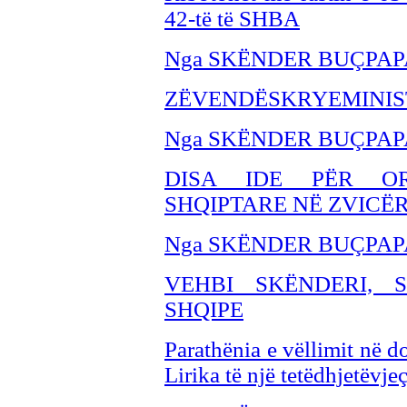
42-të të SHBA
Nga SKËNDER BUÇPAP
ZËVENDËSKRYEMINIST
Nga SKËNDER BU
ÇPAP
DISA IDE PËR OR
SHQIPTARE NË ZVICË
Nga SKËNDER BU
ÇPAP
VEHBI SKËNDERI, 
SHQIPE
Parathënia e vëllimit në 
Lirika të një tetëdhjetëvjeç