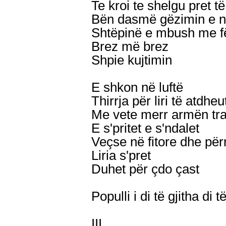
Te kroi te shelgu pret 
Bën dasmë gëzimin e nd
Shtëpinë e mbush me f
Brez më brez
Shpie kujtimin
E shkon në luftë
Thirrja për liri të atdheu
Me vete merr armën tr
E s'pritet e s'ndalet
Veçse në fitore dhe pë
Liria s'pret
Duhet për çdo çast
Populli i di të gjitha di 
III