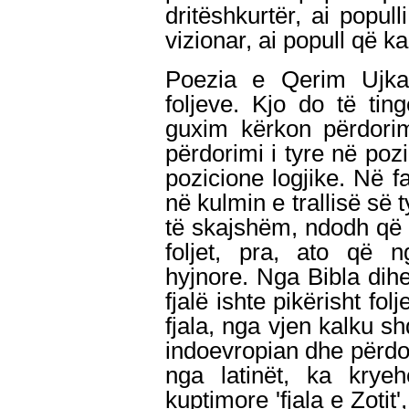
dritëshkurtër, ai popull
vizionar, ai popull që ka
Poezia e Qerim Ujkan
foljeve. Kjo do të tin
guxim kërkon përdorim
përdorimi i tyre në poz
pozicione logjike. Në fa
në kulmin e trallisë së 
të skajshëm, ndodh që p
foljet, pra, ato që n
hyjnore. Nga Bibla dihe
fjalë ishte pikërisht fo
fjala, nga vjen kalku shq
indoevropian dhe përdo
nga latinët, ka krye
kuptimore 'fjala e Zotit