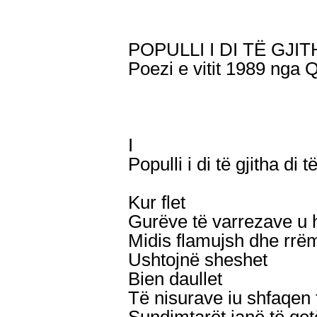
POPULLI I DI TË GJI
Poezi e vitit 1989 nga 
I
Populli i di të gjitha di 
Kur flet
Gurëve të varrezave u h
Midis flamujsh dhe rrë
Ushtojnë sheshet
Bien daullet
Të nisurave iu shfaqen 