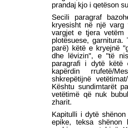
prandaj kjo i qetëson s
Secili paragraf bazoh
kryesisht në një varg
vargjet e tjera vetëm 
plotësuese, garnitura. T
parë) këtë e kryejnë "
dhe lëvizin", e "të ni
paragrafi i dytë këtë
kapërdin rrufetë/M
shkrepëtijnë vetëtima
Kështu sundimtarët pa
vetëtimë që nuk bubul
zharit.
Kapitulli i dytë shënon
epike, teksa shënon k