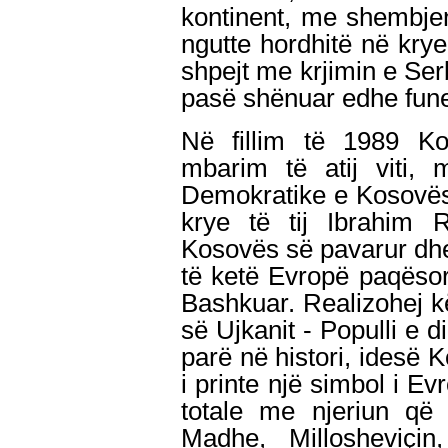
kontinent, me shembjen
ngutte hordhitë në krye
shpejt me krjimin e Ser
pasë shënuar edhe fune
Në fillim të 1989 Ko
mbarim të atij viti, 
Demokratike e Kosovës 
krye të tij Ibrahim R
Kosovës së pavarur dhe
të ketë Evropë paqëso
Bashkuar. Realizohej k
së Ujkanit - Populli e d
parë në histori, idesë
i printe një simbol i E
totale me njeriun që 
Madhe, Millosheviçi