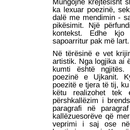
Mungojnë krejtësisht s
ka lexuar poezinë, se
dalë me mendimin - sa
pikësimit. Një përfun
kontekst. Edhe kjo
sapoarritur pak më lart.
Në tërësinë e vet krij
artistik. Nga logjika ai 
kumti është ngjitës. 
poezinë e Ujkanit. K
poezitë e tjera të tij, 
këtu realizohet tek e
përshkallëzim i brends
paragrafi në paragra
kallëzuesorëve që merr
veprimi i saj ose nëp