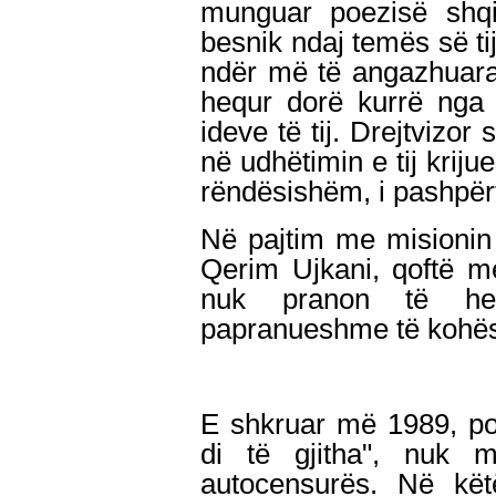
munguar poezisë shqip
besnik ndaj temës së tij
ndër më të angazhuara
hequr dorë kurrë nga 
ideve të tij. Drejtvizo
në udhëtimin e tij kriju
rëndësishëm, i pashpër
Në pajtim me misionin e 
Qerim Ujkani, qoftë me
nuk pranon të hes
papranueshme të kohës
E shkruar më 1989, poe
di të gjitha", nuk mu
autocensurës. Në kët