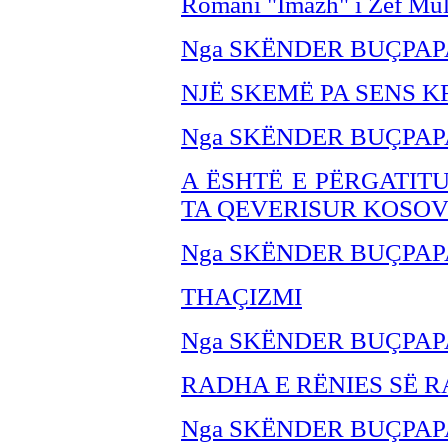
Romani "Imazh" i Zef Mul
Nga SKËNDER BU
ÇPAP
NJË SKEMË PA SENS K
Nga SKËNDER BU
ÇPAP
A ËSHTË E PËRGATIT
TA QEVERISUR KOSO
Nga SKËNDER BU
ÇPAP
THA
ÇIZMI
Nga SKËNDER BU
ÇPAP
RADHA E RËNIES SË R
Nga SKËNDER BU
ÇPAP