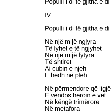
Populli i di të gjitha e 
IV
Populli i di të gjitha e 
Në një mijë ngjyra
Të lyhet e të ngjyhet
Në një mijë fytyra
Të shtiret
Ai cubin e njeh
E hedh në pleh
Në përmendore që ligjë
E vendos heroin e vet
Në këngë trimërore
Në metafora