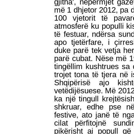
gjitha', nëpërmjet gaze
më 1 dhjetor 2012, pa d
100 vjetorit të pava
atmosferë ku populli kis
të festuar, ndërsa sundi
apo tjetërfare, i çirre
duke parë tek vetja her
parë cubat. Nëse më 1989
tingëllim kushtrues sa
trojet tona të tjera në
Shqipërisë ajo kish
vetëdijësuese. Më 201
ka një tingull krejtësi
shkruar, edhe pse në 
festive, ato janë të n
cilat përfitojnë sund
pikërisht ai popull q