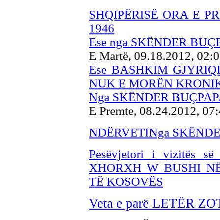
SHQIPËRISË ORA E P
1946
Ese nga SKËNDER BUÇ
E Martë, 09.18.2012, 02:
Ese BASHKIM GJYRIQ
NUK E MORËN KRONI
Nga SKËNDER BUÇPAP
E Premte, 08.24.2012, 07
NDËRVETINga SKËNDE
Pesëvjetori i vizitës së
XHORXH W BUSHI NË
TË KOSOVËS
Veta e parë LETËR 