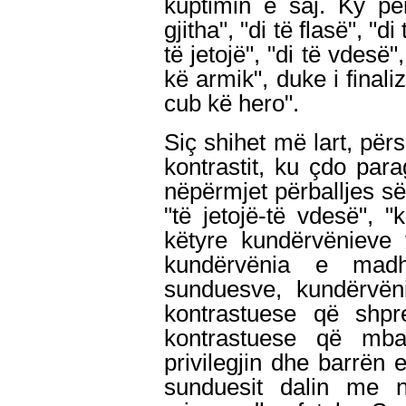
kuptimin e saj. Ky pë
gjitha", "di të flasë", "di
të jetojë", "di të vdesë",
kë armik", duke i finaliz
cub kë hero".
Siç shihet më lart, për
kontrastit, ku çdo para
nëpërmjet përballjes së 
"të jetojë-të vdesë", 
këtyre kundërvënieve 
kundërvënia e madh
sunduesve, kundërvëni
kontrastuese që shp
kontrastuese që mba
privilegjin dhe barrën
sunduesit dalin me 