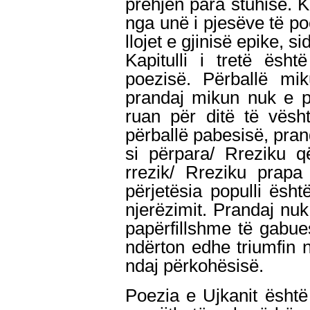
prehjen para stuhisë. K
nga unë i pjesëve të p
llojet e gjinisë epike,
Kapitulli i tretë ësht
poezisë. Përballë mik
prandaj mikun nuk e p
ruan për ditë të vësht
përballë pabesisë, pran
si përpara/ Rreziku q
rrezik/ Rreziku prap
përjetësia populli ësht
njerëzimit. Prandaj nuk
papërfillshme të gabues
ndërton edhe triumfin n
ndaj përkohësisë.
Poezia e Ujkanit është