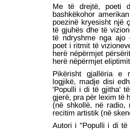
Me të drejtë, poeti 
bashkëkohor amerikan 
poezinë kryesisht një çë
të gjuhës dhe të vizio
të ndryshme nga ajo 
poet i ritmit të vizioneve
herë nëpërmjet përsëri
herë nëpërmjet eliptimit 
Pikërisht gjallëria e 
logjikë, madje disi ed
'Populli i di të gjitha'
gjerë, pra për lexim të 
(në shkollë, në radio,
recitim artistik (në sken
Autori i "Populli i di t