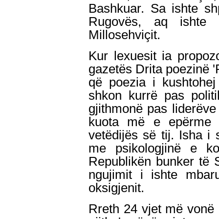
Bashkuar. Sa ishte sh
Rugovës, aq ishte 
Millosehviçit.
Kur lexuesit ia propoz
gazetës Drita poezinë 'Pop
që poezia i kushtohej
shkon kurrë pas polit
gjithmonë pas liderëve q
kuota më e epërme 
vetëdijës së tij. Isha 
me psikologjinë e k
Republikën bunker të S
ngujimit i ishte mba
oksigjenit.
Rreth 24 vjet më vonë le