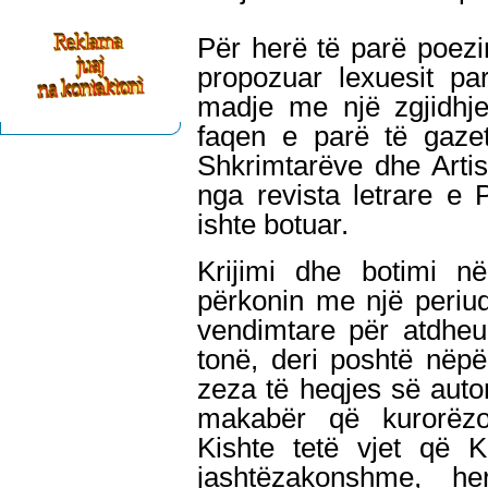
Për herë të parë poezinë
propozuar lexuesit pa
madje me një zgjidhje
faqen e parë të gazet
Shkrimtarëve dhe Arti
nga revista letrare e P
ishte botuar.
Krijimi dhe botimi në
përkonin me një periud
vendimtare për atdheu
tonë, deri poshtë nëpë
zeza të heqjes së auto
makabër që kurorëzon
Kishte tetë vjet që 
jashtëzakonshme, h