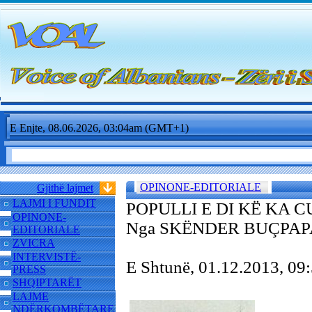
E Enjte, 08.06.2026, 03:04am (GMT+1)
OPINONE-EDITORIALE
Gjithë lajmet
LAJMI I FUNDIT
POPULLI E DI KË KA 
OPINONE-
Nga SKËNDER BUÇPAP
EDITORIALE
ZVICRA
INTERVISTË-
E Shtunë, 01.12.2013, 0
PRESS
SHQIPTARËT
LAJME
NDËRKOMBËTARE