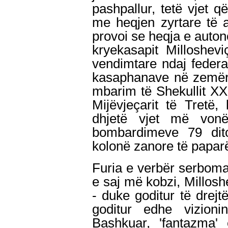
pashpallur, tetë vjet 
me heqjen zyrtare të 
provoi se heqja e auton
kryekasapit Milloshevi
vendimtare ndaj federat
kasaphanave në zemër 
mbarim të Shekullit XX
Mijëvjeçarit të Tretë,
dhjetë vjet më vonë
bombardimeve 79 di
kolonë zanore të paparë
Furia e verbër serbom
e saj më kobzi, Milloshe
- duke goditur të drejt
goditur edhe vizion
Bashkuar, 'fantazma'