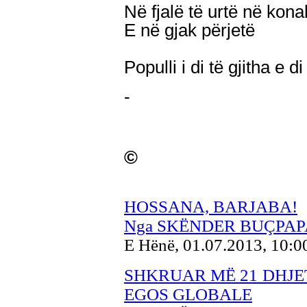
Në fjalë të urtë në kona
E në gjak përjetë
Populli i di të gjitha e 
-
©
HOSSANA, BARJABA!
Nga SKËNDER BUÇPAP
E Hënë, 01.07.2013, 10:
SHKRUAR MË 21 DHJET
EGOS GLOBALE