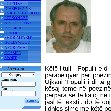
POLITIKË
DIASPORA NË
ZVICËR DHE BOTË
PERSONAZH
ART KULTURË
DOSSIER
KËNDI I
SHKRIMTARIT
HOLLYWOOD
AFORIZMA
GOSSIPE
SPORT
Këtë titull - Populli e 
::| Newsletter
parapëlqyer për poezin
Emri juaj:
Ujkani 'Populli i di të 
kësaj teme në poezinë
Emaili juaj:
përpara se të kaloj në i
jashtë tekstit, do të do
lidhjes sime me këtë po