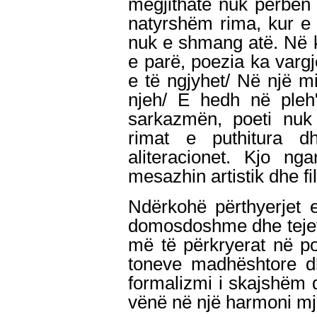
megjithatë nuk përbën r
natyrshëm rima, kur e
nuk e shmang atë. Në ka
e parë, poezia ka vargj
e të ngjyhet/ Në një mij
njeh/ E hedh në pleh"
sarkazmën, poeti nuk 
rimat e puthitura dh
aliteracionet.
Kjo nga
mesazhin artistik dhe fi
Ndërkohë përthyerjet e
domosdoshme dhe tejet 
më të përkryerat në poe
toneve madhështore d
formalizmi i skajshëm 
vënë në një harmoni mj