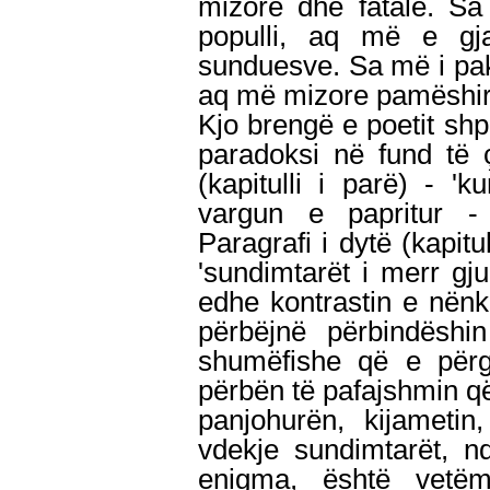
mizore dhe fatale. Sa 
populli, aq më e gj
sunduesve. Sa më i pakup
aq më mizore pamëshir
Kjo brengë e poetit shpr
paradoksi në fund të ç
(kapitulli i parë) - 'k
vargun e papritur - 
Paragrafi i dytë (kapitull
'sundimtarët i merr gju
edhe kontrastin e nënk
përbëjnë përbindësh
shumëfishe që e përgj
përbën të pafajshmin që
panjohurën, kijametin
vdekje sundimtarët, n
enigma, është vetëm