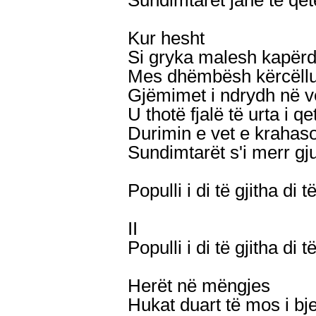
Sundimtarët janë të qet
Kur hesht
Si gryka malesh kapërdi
Mes dhëmbësh kërcëllua
Gjëmimet i ndrydh në v
U thotë fjalë të urta i q
Durimin e vet e krahas
Sundimtarët s'i merr gj
Populli i di të gjitha di 
II
Populli i di të gjitha di 
Herët në mëngjes
Hukat duart të mos i bj